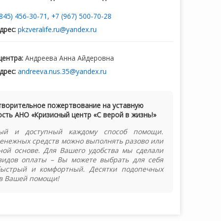
(845) 456-30-71
,
+7 (967) 500-70-28
дрес:
pkzveralife.ru@yandex.ru
центра:
Андреева Анна Айдеровна
дрес:
andreeva.nus.35@yandex.ru
творительное пожертвование на уставную
сть АНО «Кризисный центр «С верой в жизнь!»
ый и доступный каждому способ помощи.
енежных средств можно выполнять разово или
ной основе. Для Вашего удобства мы сделали
видов оплаты – Вы можете выбрать для себя
быстрый и комфортный. Десятки подопечных
в Вашей помощи!