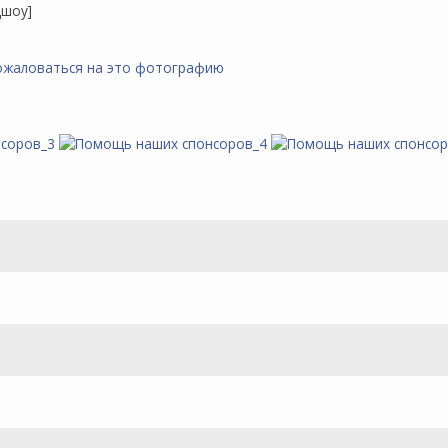
дшоу]