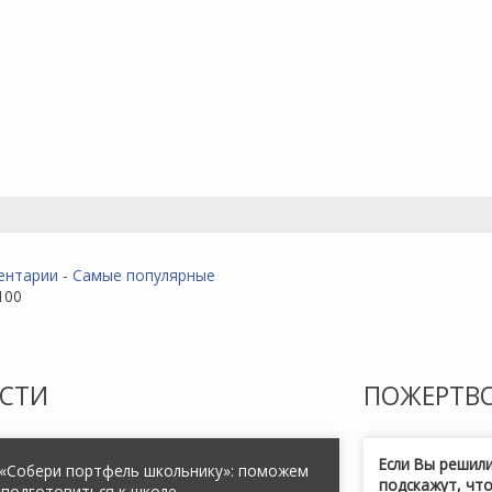
ентарии
-
Самые популярные
100
СТИ
ПОЖЕРТВ
Если Вы решил
 «Собери портфель школьнику»: поможем
подскажут, чт
 подготовиться к школе