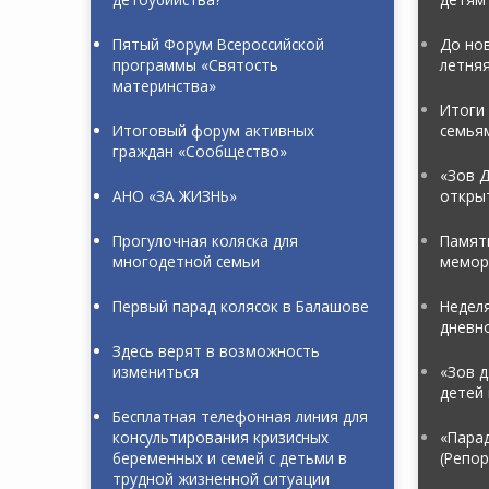
Пятый Форум Всероссийской
До нов
программы «Святость
летня
материнства»
Итоги 
Итоговый форум активных
семья
граждан «Сообщество»
«Зов Д
АНО «ЗА ЖИЗНЬ»
откры
Прогулочная коляска для
Памяти
многодетной семьи
мемор
Первый парад колясок в Балашове
Неделя
дневн
Здесь верят в возможность
измениться
«Зов д
детей 
Бесплатная телефонная линия для
консультирования кризисных
«Пара
беременных и семей с детьми в
(Репо
трудной жизненной ситуации