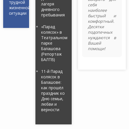
трудной
лагеря
себя
жизненной
дневного
наиболее
ситуации
пребывания
быстрый и
комфортный.
«Парад
Десятки
колясок» в
подопечных
Театральном
нуждаются в
парке
Вашей
Балашова
помощи!
(Репортаж
БАЛТВ)
11-й Парад
колясок в
Балашове:
как прошёл
праздник ко
Дню семьи,
любви и
верности