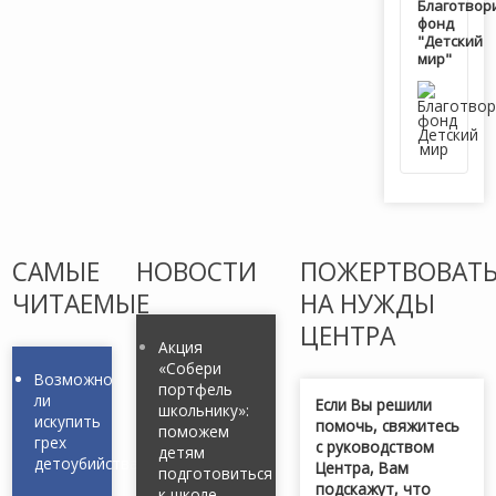
Благотвор
фонд
"Детский
мир"
САМЫЕ
НОВОСТИ
ПОЖЕРТВОВАТ
ЧИТАЕМЫЕ
НА НУЖДЫ
ЦЕНТРА
Акция
«Собери
Возможно
портфель
ли
Если Вы решили
школьнику»:
искупить
помочь, свяжитесь
поможем
грех
с руководством
детям
детоубийства?
Центра, Вам
подготовиться
подскажут, что
к школе