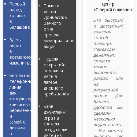
Первый
центр
Памяти
парад
«С верой в жизнь!»
детей
колясок
Донбасса: у
Это быстрый
в
Вечного
и доступный
Балашове
огня
каждому
прошла
способ
Здесь
мемориальная
помощи.
верят
акция
Переводы
в
денежных
возможность
Неделя
средств
измениться
открытий:
можно
чем жили
выполнять
Бесплатная
дети в
разово или
телефонная
лагере
на
линия
дневного
регулярной
для
пребывания
основе. Для
консультирования
Вашего
кризисных
«Зов
удобства мы
беременных
джунглей»:
сделали
и
игра на
несколько
семей с
свежем
видов оплаты
детьми
воздухе для
– Вы можете
в
детей из
выбрать для