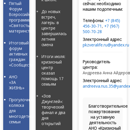
Пятый
сейчас необходимо
Форум
нашим подопечным:
До новых
Всероссийской
встреч,
программы
Телефоны:
+7 (845)
лагерь: в
«Святость
456-30-71
,
+7 (967)
центре
материнства»
500-70-28
завершилась
летняя
Электронный адрес:
Итоговый
смена
pkzveralife.ru@yandex.ru
форум
активных
Итоги июля:
граждан
Руководитель
кризисный
«Сообщество»
центра:
центр
Андреева Анна Айдеро
оказал
АНО
помощь 17
Электронный адрес:
«ЗА
семьям
andreeva.nus.35@yandex
ЖИЗНЬ»
«Зов
Прогулочная
Джунглей»:
коляска
Благотворительное
творческий
для
пожертвование
финал и два
многодетной
на уставную
дня
семьи
деятельность
открытий
АНО «Кризисный