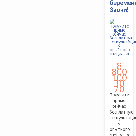
беремен
Звони!
8
800
100
30
70
Получите
прямо
сейчас
бесплатную
консультац
у
опытного
специалиста