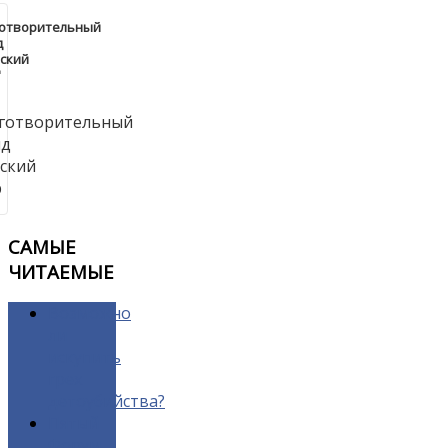
готворительный
д
ский
"
САМЫЕ
ЧИТАЕМЫЕ
Возможно
ли
искупить
грех
детоубийства?
Пятый
Форум