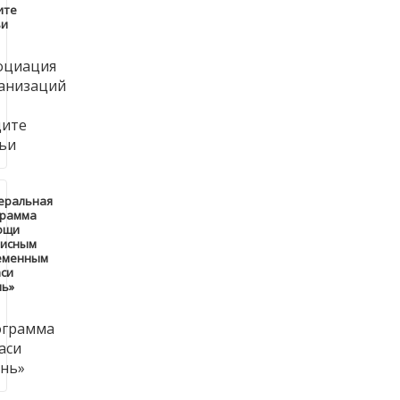
ите
ьи
еральная
грамма
ощи
зисным
еменным
си
нь»