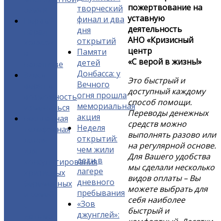
пожертвование на
творческий
семьи
уставную
финал и два
Первый
деятельность
дня
парад
АНО «Кризисный
открытий
колясок
центр
Памяти
в
«С верой в жизнь!»
детей
Балашове
Донбасса: у
Здесь
Это быстрый и
Вечного
верят в
доступный каждому
огня прошла
возможность
способ помощи.
мемориальная
измениться
Переводы денежных
акция
Бесплатная
средств можно
Неделя
телефонная
выполнять разово или
открытий:
линия
на регулярной основе.
чем жили
для
Для Вашего удобства
дети в
консультирования
мы сделали несколько
лагере
кризисных
видов оплаты – Вы
дневного
беременных
можете выбрать для
пребывания
и семей
себя наиболее
«Зов
с
быстрый и
джунглей»:
детьми