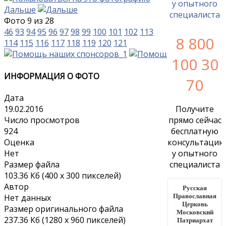
Дальше
Фото 9 из 28
46
93
94
95
96
97
98
99
100
101
102
113
8 800
114
115
116
117
118
119
120
121
100 30
ИНФОРМАЦИЯ О ФОТО
70
Дата
19.02.2016
Получите
Число просмотров
прямо сейчас
924
бесплатную
Оценка
консультацию
Нет
у опытного
Размер файла
специалиста
103.36 Кб (400 x 300 пикселей)
Автор
Русская
Православная
Нет данных
Церковь
Размер оригинального файла
Московский
237.36 Кб (1280 x 960 пикселей)
Патриархат