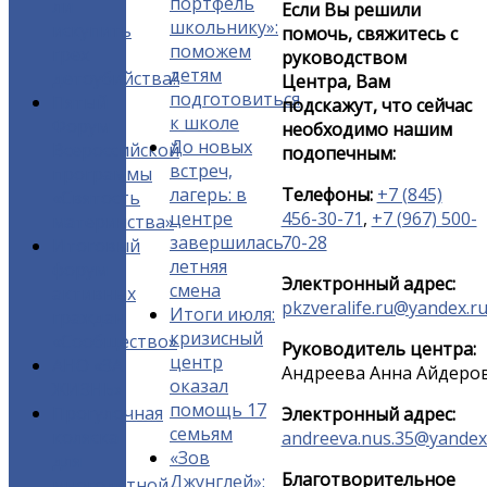
портфель
ли
Если Вы решили
школьнику»:
искупить
помочь, свяжитесь с
поможем
грех
руководством
детям
детоубийства?
Центра, Вам
подготовиться
Пятый
подскажут, что сейчас
к школе
Форум
необходимо нашим
До новых
Всероссийской
подопечным:
встреч,
программы
лагерь: в
Телефоны:
+7 (845)
«Святость
центре
456-30-71
,
+7 (967) 500-
материнства»
завершилась
70-28
Итоговый
летняя
форум
Электронный адрес:
смена
активных
pkzveralife.ru@yandex.r
Итоги июля:
граждан
кризисный
«Сообщество»
Руководитель центра:
центр
АНО «ЗА
Андреева Анна Айдеро
оказал
ЖИЗНЬ»
помощь 17
Прогулочная
Электронный адрес:
семьям
коляска
andreeva.nus.35@yandex
«Зов
для
Благотворительное
Джунглей»:
многодетной