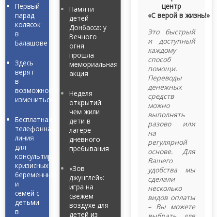
Первый
центр
Памяти
парад
«С верой в жизнь!»
детей
колясок
Донбасса: у
Это быстрый
в
Вечного
и доступный
Балашове
огня
каждому
прошла
способ
Здесь
мемориальная
помощи.
верят
акция
Переводы
в
денежных
возможность
Неделя
средств
измениться
открытий:
можно
чем жили
выполнять
Бесплатная
дети в
разово или
телефонная
лагере
на
линия
дневного
регулярной
для
пребывания
основе. Для
консультирования
Вашего
кризисных
«Зов
удобства мы
беременных
джунглей»:
сделали
и
игра на
несколько
семей с
свежем
видов оплаты
детьми
воздухе для
– Вы можете
в
детей из
выбрать для