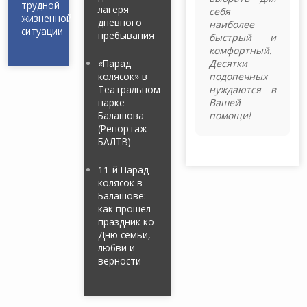
трудной
лагеря
себя
жизненной
дневного
наиболее
ситуации
пребывания
быстрый и
комфортный.
«Парад
Десятки
колясок» в
подопечных
Театральном
нуждаются в
парке
Вашей
Балашова
помощи!
(Репортаж
БАЛТВ)
11-й Парад
колясок в
Балашове:
как прошёл
праздник ко
Дню семьи,
любви и
верности