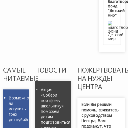
Благотвор
фонд
"Детский
мир"
САМЫЕ
НОВОСТИ
ПОЖЕРТВОВАТ
ЧИТАЕМЫЕ
НА НУЖДЫ
ЦЕНТРА
Акция
«Собери
Возможно
портфель
ли
Если Вы решили
школьнику»:
искупить
помочь, свяжитесь
поможем
грех
с руководством
детям
детоубийства?
Центра, Вам
подготовиться
подскажут, что
к школе