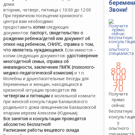
беремен
дома:
Звони!
вторник, четверг, пятница с 10:00 до 12:00
При первичном посещении кризисного
центра вам необходимо
предоставить
копии
следующих
документов:
паспорт, свидетельство о
рождении ребенка/детей или документ об
опеке над ребенком, СНИЛС, справка о том,
что являетесь нуждающимся
. Если имеются –
копии следующих документов:
удостоверение
многодетной семьи, справка об
8
инвалидности, заключение ПМПК (психолого-
800
медико-педагогической комиссии)
и т.п.
100
Молебны и душеспасительные беседы для
30
беременных и женщин, находящихся в
70
кризисной ситуации проводятся:
по
Получите
четвергам и пятницам
в молельной комнате
прямо
при женской консультации Балашовского
сейчас
родильного дома священником Балашовской
бесплатную
епархии иереем Алексеем (Юдиным).
консультац
Все занятия и консультации проводятся
у
абсолютно бесплатно!!!
опытного
Расписание работы вещевого склада
специалиста