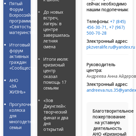
Пятый
сейчас необходимо
Форум
нашим подопечным:
До новых
Всероссийской
встреч,
программы
Телефоны:
+7 (845)
лагерь: в
«Святость
456-30-71
,
+7 (967)
центре
материнства»
500-70-28
завершилась
летняя
Электронный адрес:
Итоговый
смена
pkzveralife.ru@yandex.ru
форум
активных
Итоги июля:
граждан
Руководитель
кризисный
«Сообщество»
центра:
центр
Андреева Анна Айдеро
оказал
АНО
помощь 17
Электронный адрес:
«ЗА
семьям
andreeva.nus.35@yandex
ЖИЗНЬ»
«Зов
Прогулочная
Джунглей»:
коляска
Благотворительное
творческий
для
пожертвование
финал и два
многодетной
на уставную
дня
семьи
деятельность
открытий
АНО «Кризисный