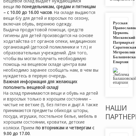
Вещевой склад выдаёт нуждающимся
вещи
по понедельникам, средам и пятницам
– с 10.00 до 16.00 часов
. На складе выдаются
вещи б/у для детей и взрослых по сезону,
Русская
включая обувь, верхнюю одежду.
Православн
Выдача продуктовой помощи, средств
Церковь
гигиены для детей производится на основе
Московский
ходатайства от органов опеки, медицинских
Патриархат
организаций (детской поликлиники и т.п.) и
Саратовска
Метрополия
образовательных учреждений. Для того,
Балашовска
чтобы вы могли получить необходимую
Епархия
помощь на вещевом складе центра вам
необходимо заранее сообщать нам, в чем вы
нуждаетесь в первую очередь.
Важная информация для желающих
пополнить вещевой склад!
На склад принимаются вещи и обувь на детей
и взрослых только в хорошем состоянии –
чистые не ветхие (!), без пятен и дыр! А также
НАШИ
принимаются предметы обихода: шторы,
ПАРТНЕ
посуда, игрушки, постельное белье, мебель в
хорошем состоянии, кроватки, детские
коляски. Прием
по вторникам и четвергам с
9.00 до 17.00
.