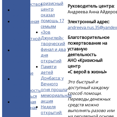
кризисный
«Сообщество»
Руководитель центра:
центр
АНО «ЗА
Андреева Анна Айдеро
оказал
ЖИЗНЬ»
помощь 17
Прогулочная
Электронный адрес:
семьям
коляска
andreeva.nus.35@yandex
«Зов
для
Благотворительное
Джунглей»:
многодетной
пожертвование на
творческий
семьи
уставную
финал и два
Первый
деятельность
дня
парад
АНО «Кризисный
открытий
колясок
центр
Памяти
в
«С верой в жизнь!»
детей
Балашове
Донбасса: у
Здесь
Это быстрый и
Вечного
верят в
доступный каждому
огня прошла
возможность
способ помощи.
мемориальная
измениться
Переводы денежных
акция
Бесплатная
средств можно
Неделя
телефонная
выполнять разово или
открытий:
линия
на регулярной основе.