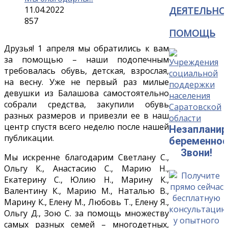
11.04.2022
ДЕЯТЕЛЬНО
857
ПОМОЩЬ
Друзья! 1 апреля мы обратились к вам
за помощью – наши подопечным
требовалась обувь, детская, взрослая,
на весну. Уже не первый раз милые
девушки из Балашова самостоятельно
собрали средства, закупили обувь
разных размеров и привезли ее в наш
центр спустя всего неделю после нашей
Незапланир
публикации.
беременнос
Звони!
Мы искренне благодарим Светлану С.,
Ольгу К., Анастасию С., Марию Н.,
Екатерину С., Юлию Н., Марину К.,
Валентину К., Марию М., Наталью В.,
Марину К., Елену М., Любовь Т., Елену Я.,
Ольгу Д., Зою С. за помощь множеству
самых разных семей – многодетных,