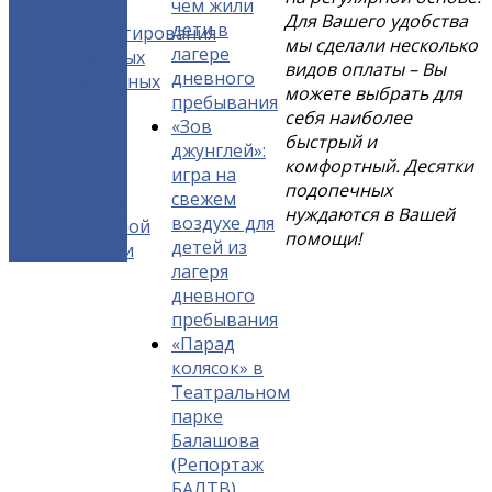
чем жили
для
Для Вашего удобства
дети в
консультирования
мы сделали несколько
лагере
кризисных
видов оплаты – Вы
дневного
беременных
можете выбрать для
пребывания
и семей
себя наиболее
«Зов
с
быстрый и
джунглей»:
детьми
комфортный. Десятки
игра на
в
подопечных
свежем
трудной
нуждаются в Вашей
воздухе для
жизненной
помощи!
детей из
ситуации
лагеря
дневного
пребывания
«Парад
колясок» в
Театральном
парке
Балашова
(Репортаж
БАЛТВ)