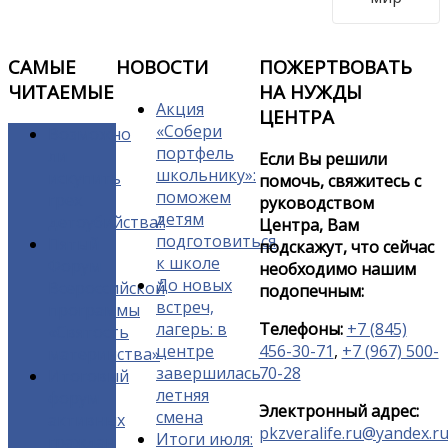
САМЫЕ
НОВОСТИ
ПОЖЕРТВОВАТЬ
ЧИТАЕМЫЕ
НА НУЖДЫ
Акция
ЦЕНТРА
«Собери
Возможно
портфель
ли
Если Вы решили
школьнику»:
искупить
помочь, свяжитесь с
поможем
грех
руководством
детям
детоубийства?
Центра, Вам
подготовиться
Пятый
подскажут, что сейчас
к школе
Форум
необходимо нашим
До новых
Всероссийской
подопечным:
встреч,
программы
лагерь: в
Телефоны:
+7 (845)
«Святость
центре
456-30-71
,
+7 (967) 500-
материнства»
завершилась
70-28
Итоговый
летняя
форум
Электронный адрес:
смена
активных
pkzveralife.ru@yandex.r
Итоги июля:
граждан