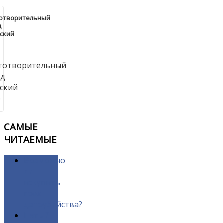
готворительный
д
ский
"
САМЫЕ
ЧИТАЕМЫЕ
Возможно
ли
искупить
грех
детоубийства?
Пятый