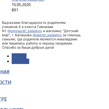
15.05.2020
891
Выражаем благодарность родителям
учеников 4 а класса Гимназии
N1
@gimnazia1_balashov
и магазину "Детский
мир", г. Балашова
@detmir_balashov
за помощь
семьям, где родители являются инвалидами
или лишились работы в период пандемии.
Спасибо за Ваши добрые дела!
< Назад
Вперёд >
ВНАЯ
ОСТИ
ТРЕ