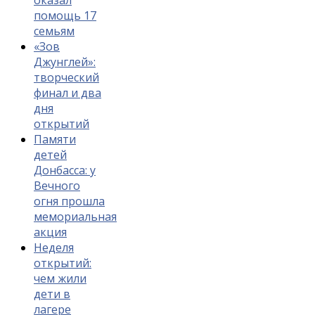
оказал
помощь 17
семьям
«Зов
Джунглей»:
творческий
финал и два
дня
открытий
Памяти
детей
Донбасса: у
Вечного
огня прошла
мемориальная
акция
Неделя
открытий:
чем жили
дети в
лагере