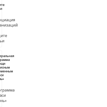
ите
ьи
еральная
грамма
ощи
зисным
еменным
си
нь»