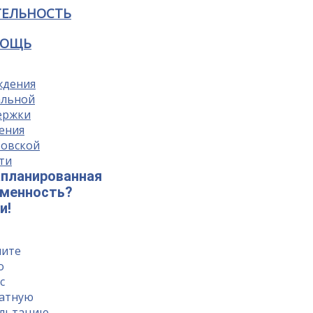
ТЕЛЬНОСТЬ
ОЩЬ
планированная
еменность?
и!