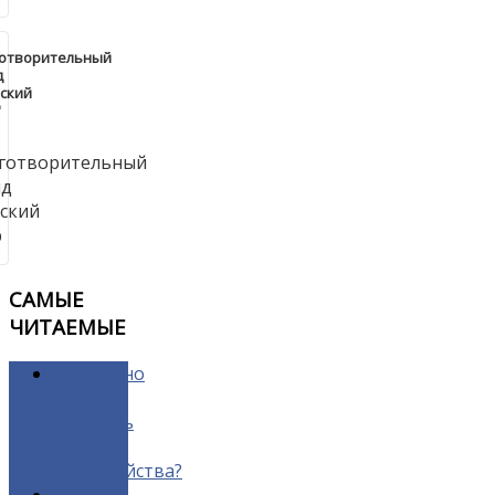
готворительный
д
ский
"
САМЫЕ
ЧИТАЕМЫЕ
Возможно
ли
искупить
грех
детоубийства?