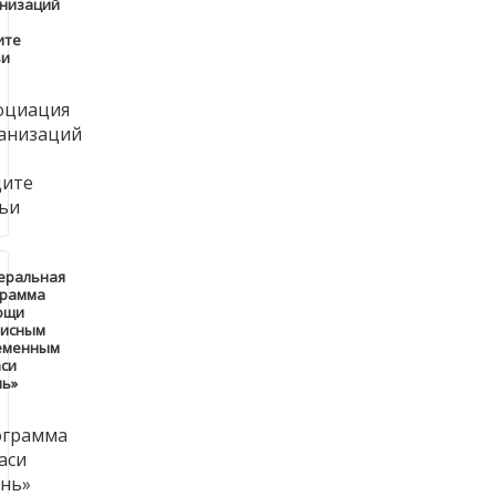
анизаций
ите
ьи
еральная
грамма
ощи
зисным
еменным
си
нь»