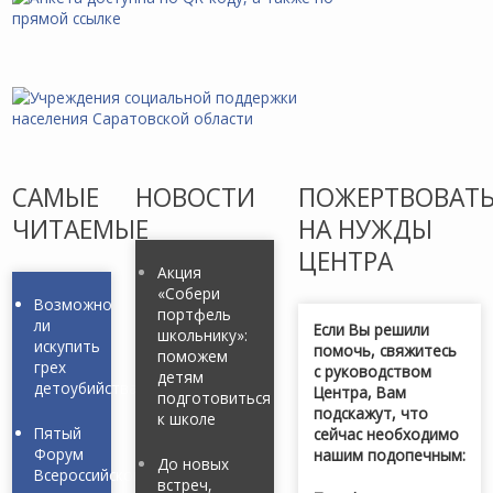
САМЫЕ
НОВОСТИ
ПОЖЕРТВОВАТ
ЧИТАЕМЫЕ
НА НУЖДЫ
ЦЕНТРА
Акция
«Собери
Возможно
портфель
ли
Если Вы решили
школьнику»:
искупить
помочь, свяжитесь
поможем
грех
с руководством
детям
детоубийства?
Центра, Вам
подготовиться
подскажут, что
к школе
Пятый
сейчас необходимо
Форум
нашим подопечным:
До новых
Всероссийской
встреч,