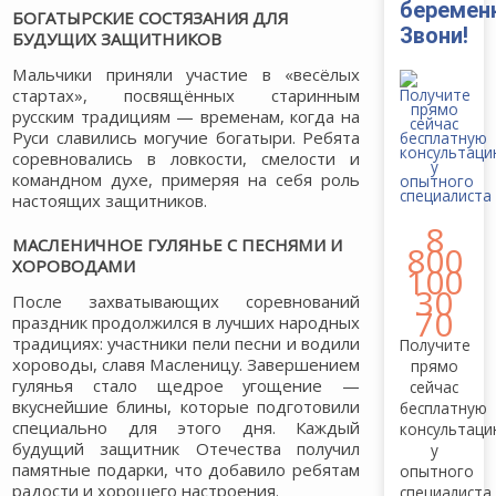
беремен
БОГАТЫРСКИЕ СОСТЯЗАНИЯ ДЛЯ
Звони!
БУДУЩИХ ЗАЩИТНИКОВ
Мальчики приняли участие в «весёлых
стартах», посвящённых старинным
русским традициям — временам, когда на
Руси славились могучие богатыри. Ребята
соревновались в ловкости, смелости и
командном духе, примеряя на себя роль
настоящих защитников.
8
МАСЛЕНИЧНОЕ ГУЛЯНЬЕ С ПЕСНЯМИ И
800
ХОРОВОДАМИ
100
30
После захватывающих соревнований
70
праздник продолжился в лучших народных
традициях: участники пели песни и водили
Получите
хороводы, славя Масленицу. Завершением
прямо
гулянья стало щедрое угощение —
сейчас
вкуснейшие блины, которые подготовили
бесплатную
специально для этого дня. Каждый
консультац
будущий защитник Отечества получил
у
памятные подарки, что добавило ребятам
опытного
радости и хорошего настроения.
специалиста