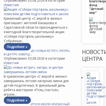
Опубликовано 03.08.2026 в категории
Благотвор
Известия
фонд
"Детский
мир"
Кризисный центр «С верой в жизнь!»
приглашает жителей Балашова и
Саратовской области присоединиться к
ежегодной благотворительной акции
«Собери портфель школьнику».
Собранные...
Подробнее »
НОВОСТ
ДО НОВЫХ ВСТРЕЧ, ЛАГЕРЬ:
В ЦЕНТРЕ ЗАВЕРШ…
ЦЕНТРА
Опубликовано 03.08.2026 в категории
Известия
В кризисном центре «С верой в жизнь!»
завершилась летняя лагерная смена для
детей-подопечных. В финальный день
ребята мастерили «Птиц счастья»,
играли...
Подробнее »
ИТОГИ ИЮЛЯ: КРИЗИСНЫЙ