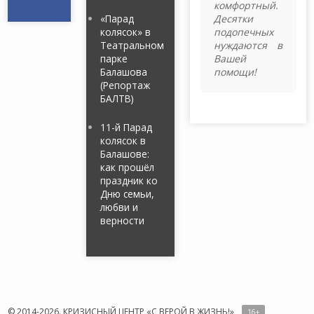
комфортный.
«Парад
Десятки
колясок» в
подопечных
Театральном
нуждаются в
парке
Вашей
Балашова
помощи!
(Репортаж
БАЛТВ)
11-й Парад
колясок в
Балашове:
как прошёл
праздник ко
Дню семьи,
любви и
верности
© 2014-2026. КРИЗИСНЫЙ ЦЕНТР «С ВЕРОЙ В ЖИЗНЬ!»
16
+