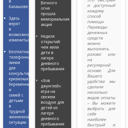
в
Вечного
и доступный
Балашове
огня
каждому
прошла
способ
Здесь
мемориальная
помощи.
верят
акция
Переводы
в
денежных
возможность
Неделя
средств
измениться
открытий:
можно
чем жили
выполнять
Бесплатная
дети в
разово или
телефонная
лагере
на
линия
дневного
регулярной
для
пребывания
основе. Для
консультирования
Вашего
кризисных
«Зов
удобства мы
беременных
джунглей»:
сделали
и
игра на
несколько
семей с
свежем
видов оплаты
детьми
воздухе для
– Вы можете
в
детей из
выбрать для
трудной
лагеря
себя
жизненной
дневного
наиболее
ситуации
пребывания
быстрый и