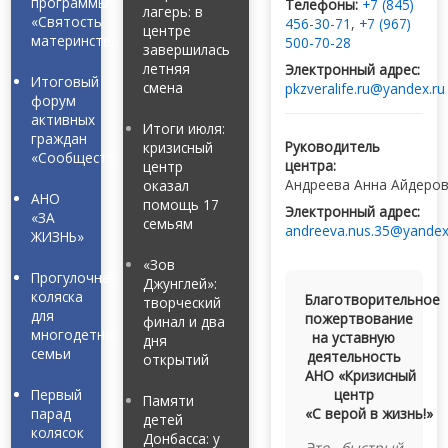
программы
Телефоны:
+7 (845)
лагерь: в
«Святость
456-30-71
,
+7 (967)
центре
материнства»
500-70-28
завершилась
летняя
Электронный адрес:
Итоговый
смена
pkzveralife.ru@yandex.ru
форум
активных
Итоги июля:
граждан
Руководитель
кризисный
«Сообщество»
центра:
центр
Андреева Анна Айдеро
оказал
АНО
помощь 17
Электронный адрес:
«ЗА
семьям
andreeva.nus.35@yandex
ЖИЗНЬ»
«Зов
Прогулочная
Джунглей»:
коляска
Благотворительное
творческий
для
пожертвование
финал и два
многодетной
на уставную
дня
семьи
деятельность
открытий
АНО «Кризисный
Первый
центр
Памяти
парад
«С верой в жизнь!»
детей
колясок
Донбасса: у
Это быстрый