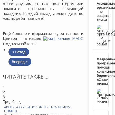
о нас друзьям, станьте волонтёром или
Ассоциаци
организац
помогите организовать следующий
по
праздник. Каждый вклад делает детство
защите
наших ребят светлее!
семьи
Ещё больше информации о деятельности
Центра — в нашем
канале МАКС
.
Подписывайтесь!
< Назад
Федераль
Вперёд >
программа
помощи
кризисным
беременн
ЧИТАЙТЕ ТАКЖЕ ...
«Спаси
жизнь»
1
2
3
Пред
След
АКЦИЯ «СОБЕРИ ПОРТФЕЛЬ ШКОЛЬНИКУ»:
ПОМОЖ…