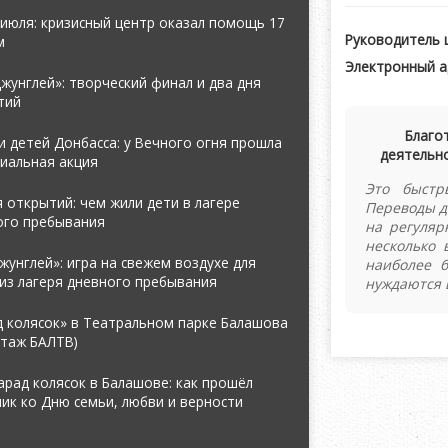
июля: кризисный центр оказал помощь 17
Руководитель 
м
Электронный а
жунглей»: творческий финал и два дня
тий
Благо
 детей Донбасса: у Вечного огня прошла
деятельно
иальная акция
Это быстр
 открытий: чем жили дети в лагере
Переводы д
ого пребывания
на регуляр
несколько 
жунглей»: игра на свежем воздухе для
наиболее 
из лагеря дневного пребывания
нуждаются 
д колясок» в Театральном парке Балашова
ртаж БАЛТВ)
арад колясок в Балашове: как прошёл
ик ко Дню семьи, любви и верности