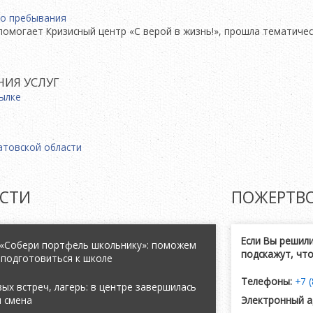
помогает Кризисный центр «С верой в жизнь!», прошла тематиче
НИЯ УСЛУГ
СТИ
ПОЖЕРТВ
Если Вы решил
 «Собери портфель школьнику»: поможем
подскажут, чт
 подготовиться к школе
Телефоны:
+7 
ых встреч, лагерь: в центре завершилась
я смена
Электронный а