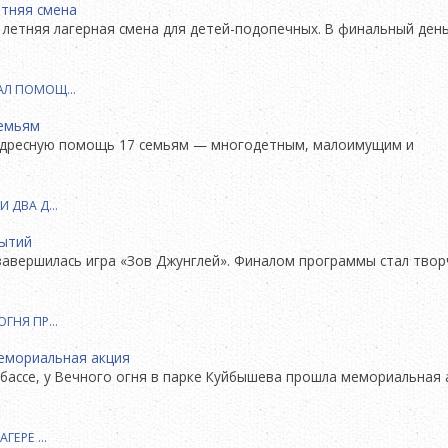
ь летняя лагерная смена для детей-подопечных. В финальный ден
ЗАЛ ПОМОЩ…
л адресную помощь 17 семьям — многодетным, малоимущим и
И ДВА Д…
 завершилась игра «Зов Джунглей». Финалом программы стал твор
ОГНЯ ПР…
бассе, у Вечного огня в парке Куйбышева прошла мемориальная 
АГЕРЕ …