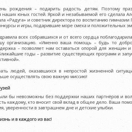
ень рождения – подарить радость детям. Поэтому пра
 наших юных гостей. Яркой и незабываемой его сделала Ал
ла «Радуга» и советник директора по воспитанию гимназии 
онкурсы и игры, подарившие море смеха и положительных э
равила всех собравшихся и от всего сердца поблагодарила 
шу организацию. «Именно ваша помощь – будь то добро
держка – позволяет нам оставаться опорой для женщин и 
 ближайшие годы – развитие существующих программ и запус
ктивной».
ать людей, оказавшихся в непростой жизненной ситуац
льше осуществлять свою важную миссию!
рузей
были бы невозможны без поддержки наших партнёров и вол
ь каждому, кто вносит свой вклад в общее дело. Ваша пом
ия, уверенности в завтрашнем дне и детские улыбки.
изнь и в каждого из вас!