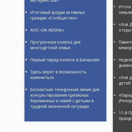
материнства»
Итоги 
Итоговый форум активных
семья
граждан «Сообщество»
«Зов Д
АНО «ЗА ЖИЗНЬ»
откры
Прогулочная коляска для
Памяти
многодетной семьи
мемор
Первый парад колясок в Балашове
Неделя
дневн
Здесь верят в возможность
измениться
«Зов д
детей 
Бесплатная телефонная линия для
консультирования кризисных
«Пара
беременных и семей с детьми в
(Репо
трудной жизненной ситуации
11-й П
праздн