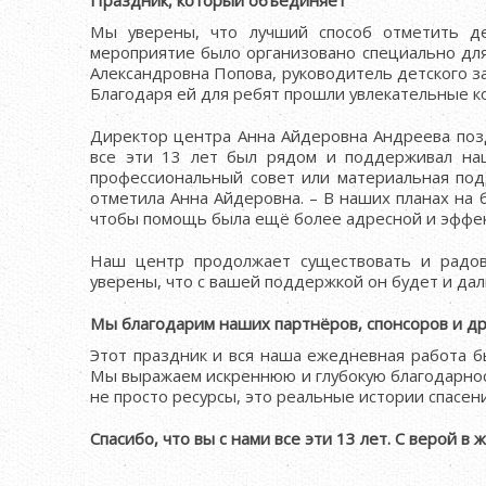
Праздник, который объединяет
Мы уверены, что лучший способ отметить д
мероприятие было организовано специально для
Александровна Попова, руководитель детского за
Благодаря ей для ребят прошли увлекательные к
Директор центра Анна Айдеровна Андреева позд
все эти 13 лет был рядом и поддерживал на
профессиональный совет или материальная под
отметила Анна Айдеровна. – В наших планах на
чтобы помощь была ещё более адресной и эффе
Наш центр продолжает существовать и радов
уверены, что с вашей поддержкой он будет и да
Мы благодарим наших партнёров, спонсоров и д
Этот праздник и вся наша ежедневная работа 
Мы выражаем искреннюю и глубокую благодарност
не просто ресурсы, это реальные истории спасен
Спасибо, что вы с нами все эти 13 лет. С верой в ж