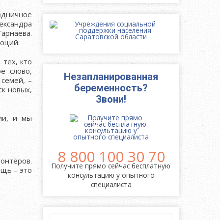
здничное
ександра
Гарнаева.
моций.
тех, кто
е слово,
Незапланированная
семей, –
беременность?
к новых,
Звони!
ии, и мы
8 800 100 30 70
онтёров.
Получите прямо сейчас бесплатную
ощь – это
консультацию у опытного
специалиста