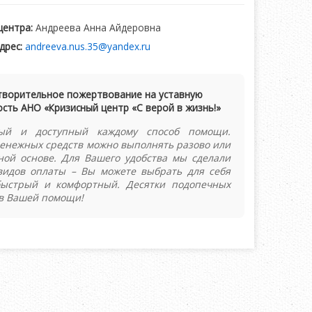
центра:
Андреева Анна Айдеровна
дрес:
andreeva.nus.35@yandex.ru
творительное пожертвование на уставную
сть АНО «Кризисный центр «С верой в жизнь!»
ый и доступный каждому способ помощи.
енежных средств можно выполнять разово или
ной основе. Для Вашего удобства мы сделали
видов оплаты – Вы можете выбрать для себя
быстрый и комфортный. Десятки подопечных
в Вашей помощи!