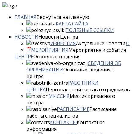
ГЛАВНАЯ
Вернуться на главную
КАРТА САЙТА
ПОЛЕЗНЫЕ ССЫЛКИ
НОВОСТИ
Новости Центра
ИЗВЕСТИЯ
Aктуальные новости
О
МЕРОПРИЯТИЯ
Мероприятия и события
ЦЕНТРЕ
Основные сведения
СВЕДЕНИЯ ОБ
ОРГАНИЗАЦИИ
Основные сведения о
центре
РАБОТНИКИ
ЦЕНТРА
Персональный состав сотрудников
МИССИЯ
Миссия кризисного
центра
РАСПИСАНИЕ
Расписание
работы специалистов
КОНТАКТЫ
Контактная
информация