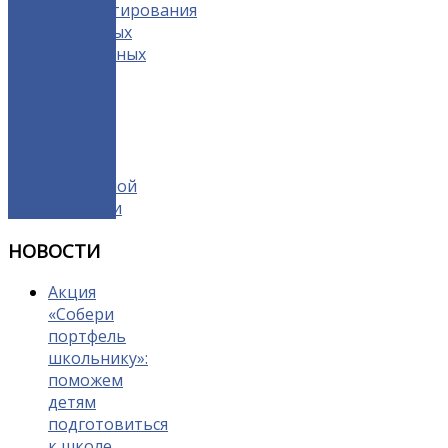
консультирования
кризисных
беременных
и семей
с
детьми
в
трудной
жизненной
ситуации
НОВОСТИ
Акция
«Собери
портфель
школьнику»:
поможем
детям
подготовиться
к школе