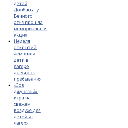
детей
Донбасса: у
Вечного
огня прошла
мемориальная
акция
Неделя
открытий:
чем жили
дети в
лагере
дневного
пребывания
«Зов
джунглей»:
игра на
свежем
воздухе для
детей из
лагеря