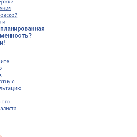
планированная
еменность?
и!