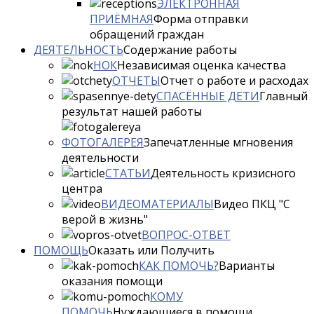
ЭЛЕКТРОННАЯ
ПРИЁМНАЯ
Форма отправки
обращений граждан
ДЕЯТЕЛЬНОСТЬ
Содержание работы
НОК
Независимая оценка качества
ОТЧЕТЫ
Отчет о работе и расходах
СПАСЁННЫЕ ДЕТИ
Главный
результат нашей работы
ФОТОГАЛЕРЕЯ
Запечатленные мгновения
деятельности
СТАТЬИ
Деятельность кризисного
центра
ВИДЕОМАТЕРИАЛЫ
Видео ПКЦ "С
верой в жизнь"
ВОПРОС-ОТВЕТ
ПОМОЩЬ
Оказать или Получить
КАК ПОМОЧЬ?
Варианты
оказания помощи
КОМУ
ПОМОЧЬ
Нуждающиеся в помощи