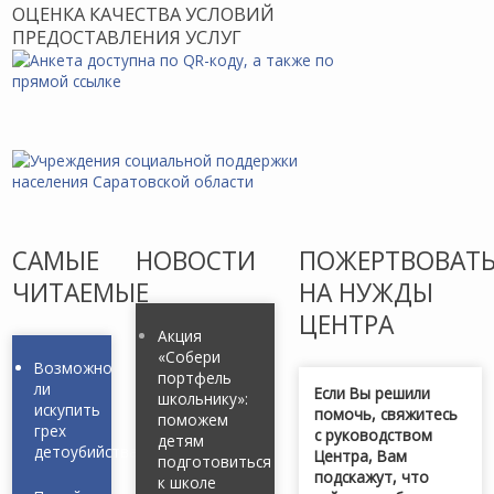
ОЦЕНКА КАЧЕСТВА УСЛОВИЙ
ПРЕДОСТАВЛЕНИЯ УСЛУГ
САМЫЕ
НОВОСТИ
ПОЖЕРТВОВАТ
ЧИТАЕМЫЕ
НА НУЖДЫ
ЦЕНТРА
Акция
«Собери
Возможно
портфель
ли
Если Вы решили
школьнику»:
искупить
помочь, свяжитесь
поможем
грех
с руководством
детям
детоубийства?
Центра, Вам
подготовиться
подскажут, что
к школе