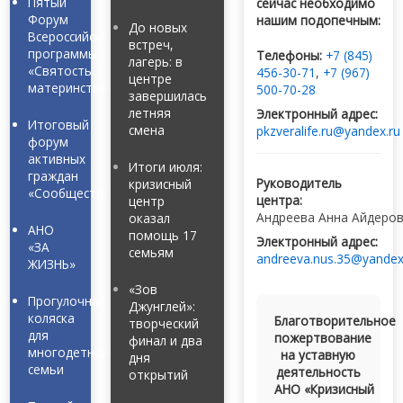
Пятый
сейчас необходимо
Форум
нашим подопечным:
До новых
Всероссийской
встреч,
программы
Телефоны:
+7 (845)
лагерь: в
«Святость
456-30-71
,
+7 (967)
центре
материнства»
500-70-28
завершилась
летняя
Электронный адрес:
Итоговый
смена
pkzveralife.ru@yandex.ru
форум
активных
Итоги июля:
граждан
Руководитель
кризисный
«Сообщество»
центра:
центр
Андреева Анна Айдеро
оказал
АНО
помощь 17
Электронный адрес:
«ЗА
семьям
andreeva.nus.35@yandex
ЖИЗНЬ»
«Зов
Прогулочная
Джунглей»:
коляска
Благотворительное
творческий
для
пожертвование
финал и два
многодетной
на уставную
дня
семьи
деятельность
открытий
АНО «Кризисный