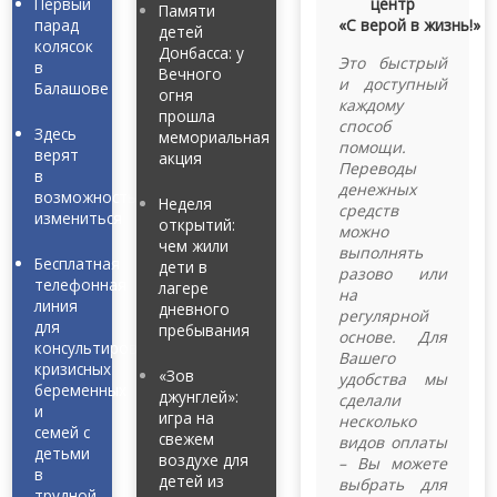
Первый
центр
Памяти
парад
«С верой в жизнь!»
детей
колясок
Донбасса: у
Это быстрый
в
Вечного
и доступный
Балашове
огня
каждому
прошла
способ
Здесь
мемориальная
помощи.
верят
акция
Переводы
в
денежных
возможность
Неделя
средств
измениться
открытий:
можно
чем жили
выполнять
Бесплатная
дети в
разово или
телефонная
лагере
на
линия
дневного
регулярной
для
пребывания
основе. Для
консультирования
Вашего
кризисных
«Зов
удобства мы
беременных
джунглей»:
сделали
и
игра на
несколько
семей с
свежем
видов оплаты
детьми
воздухе для
– Вы можете
в
детей из
выбрать для
трудной