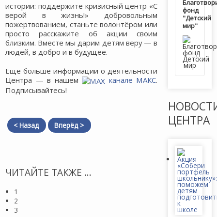
Благотвор
истории: поддержите кризисный центр «С
фонд
верой в жизнь!» добровольным
"Детский
пожертвованием, станьте волонтёром или
мир"
просто расскажите об акции своим
близким. Вместе мы дарим детям веру — в
людей, в добро и в будущее.
Ещё больше информации о деятельности
Центра — в нашем
канале МАКС
.
Подписывайтесь!
НОВОСТ
ЦЕНТРА
< Назад
Вперёд >
ЧИТАЙТЕ ТАКЖЕ ...
1
2
3