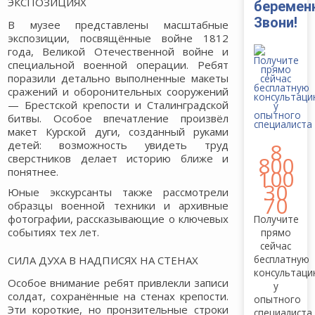
ЭКСПОЗИЦИЯХ
беремен
Звони!
В музее представлены масштабные
экспозиции, посвящённые войне 1812
года, Великой Отечественной войне и
специальной военной операции. Ребят
поразили детально выполненные макеты
сражений и оборонительных сооружений
— Брестской крепости и Сталинградской
битвы. Особое впечатление произвёл
макет Курской дуги, созданный руками
детей: возможность увидеть труд
8
сверстников делает историю ближе и
800
понятнее.
100
30
Юные экскурсанты также рассмотрели
70
образцы военной техники и архивные
фотографии, рассказывающие о ключевых
Получите
событиях тех лет.
прямо
сейчас
бесплатную
СИЛА ДУХА В НАДПИСЯХ НА СТЕНАХ
консультац
Особое внимание ребят привлекли записи
у
солдат, сохранённые на стенах крепости.
опытного
Эти короткие, но пронзительные строки
специалиста