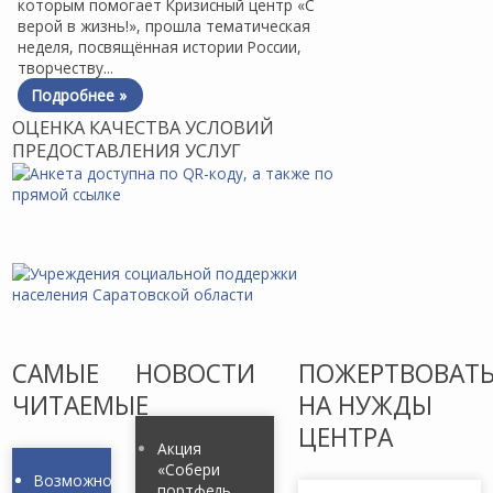
которым помогает Кризисный центр «С
верой в жизнь!», прошла тематическая
неделя, посвящённая истории России,
творчеству...
Подробнее »
ОЦЕНКА КАЧЕСТВА УСЛОВИЙ
ПРЕДОСТАВЛЕНИЯ УСЛУГ
САМЫЕ
НОВОСТИ
ПОЖЕРТВОВАТ
ЧИТАЕМЫЕ
НА НУЖДЫ
ЦЕНТРА
Акция
«Собери
Возможно
портфель