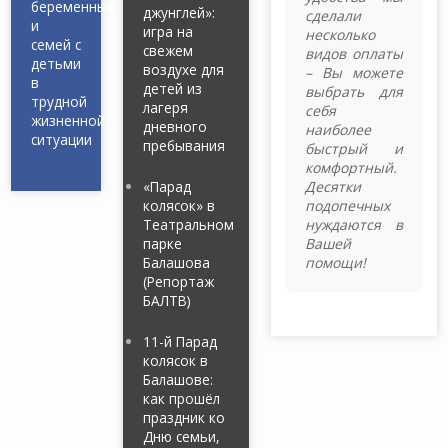
беременных
джунглей»:
сделали
и
игра на
несколько
семей с
свежем
видов оплаты
детьми
воздухе для
– Вы можете
в
детей из
выбрать для
трудной
лагеря
себя
жизненной
дневного
наиболее
ситуации
пребывания
быстрый и
комфортный.
«Парад
Десятки
колясок» в
подопечных
Театральном
нуждаются в
парке
Вашей
Балашова
помощи!
(Репортаж
БАЛТВ)
11-й Парад
колясок в
Балашове:
как прошёл
праздник ко
Дню семьи,