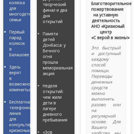
коляска
Благотворительное
творческий
для
пожертвование
финал и два
многодетной
на уставную
дня
семьи
деятельность
открытий
АНО «Кризисный
Первый
центр
Памяти
парад
«С верой в жизнь!»
детей
колясок
Донбасса: у
Это быстрый
в
Вечного
и доступный
Балашове
огня
каждому
прошла
способ
Здесь
мемориальная
помощи.
верят
акция
Переводы
в
денежных
возможность
Неделя
средств
измениться
открытий:
можно
чем жили
выполнять
Бесплатная
дети в
разово или
телефонная
лагере
на
линия
дневного
регулярной
для
пребывания
основе. Для
консультирования
Вашего
кризисных
«Зов
удобства мы