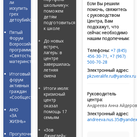
ли
Если Вы решили
школьнику»:
искупить
помочь, свяжитесь
поможем
грех
с руководством
детям
детоубийства?
Центра, Вам
подготовиться
подскажут, что
к школе
Пятый
сейчас необходимо
Форум
нашим подопечным:
До новых
Всероссийской
встреч,
программы
Телефоны:
+7 (845)
лагерь: в
«Святость
456-30-71
,
+7 (967)
центре
материнства»
500-70-28
завершилась
летняя
Электронный адрес:
Итоговый
смена
pkzveralife.ru@yandex.ru
форум
активных
Итоги июля:
граждан
Руководитель
кризисный
«Сообщество»
центра:
центр
Андреева Анна Айдеро
оказал
АНО
помощь 17
Электронный адрес:
«ЗА
семьям
andreeva.nus.35@yandex
ЖИЗНЬ»
«Зов
Прогулочная
Джунглей»: