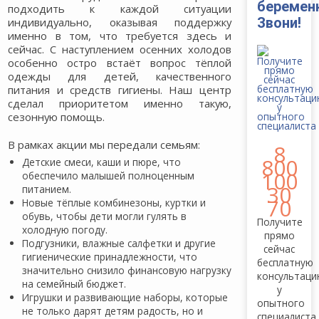
беремен
подходить к каждой ситуации
Звони!
индивидуально, оказывая поддержку
именно в том, что требуется здесь и
сейчас. С наступлением осенних холодов
особенно остро встаёт вопрос тёплой
одежды для детей, качественного
питания и средств гигиены. Наш центр
сделал приоритетом именно такую,
сезонную помощь.
В рамках акции мы передали семьям:
8
800
Детские смеси, каши и пюре, что
100
обеспечило малышей полноценным
30
питанием.
70
Новые тёплые комбинезоны, куртки и
обувь, чтобы дети могли гулять в
Получите
холодную погоду.
прямо
Подгузники, влажные салфетки и другие
сейчас
гигиенические принадлежности, что
бесплатную
значительно снизило финансовую нагрузку
консультац
на семейный бюджет.
у
Игрушки и развивающие наборы, которые
опытного
не только дарят детям радость, но и
специалиста