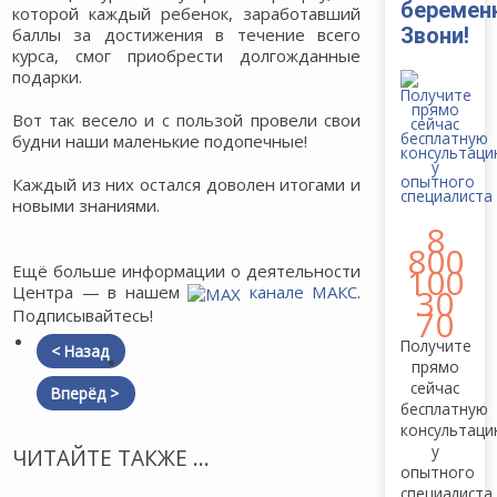
беремен
которой каждый ребенок, заработавший
Звони!
баллы за достижения в течение всего
курса, смог приобрести долгожданные
подарки.
Вот так весело и с пользой провели свои
будни наши маленькие подопечные!
Каждый из них остался доволен итогами и
новыми знаниями.
8
800
Ещё больше информации о деятельности
100
Центра — в нашем
канале МАКС
.
30
70
Подписывайтесь!
Получите
< Назад
прямо
сейчас
Вперёд >
бесплатную
консультац
у
ЧИТАЙТЕ ТАКЖЕ ...
опытного
специалиста