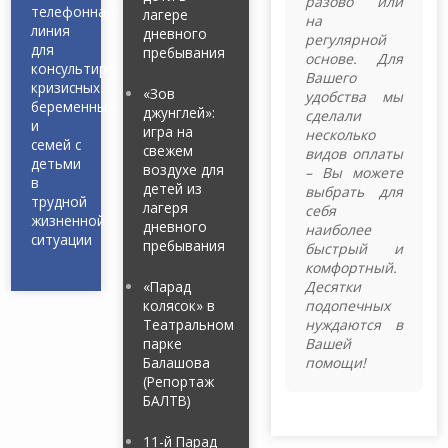
разово или
телефонная
лагере
на
линия
дневного
регулярной
для
пребывания
основе. Для
консультирования
Вашего
кризисных
«Зов
удобства мы
беременных
джунглей»:
сделали
и
игра на
несколько
семей с
свежем
видов оплаты
детьми
воздухе для
– Вы можете
в
детей из
выбрать для
трудной
лагеря
себя
жизненной
дневного
наиболее
ситуации
пребывания
быстрый и
комфортный.
«Парад
Десятки
колясок» в
подопечных
Театральном
нуждаются в
парке
Вашей
Балашова
помощи!
(Репортаж
БАЛТВ)
11-й Парад