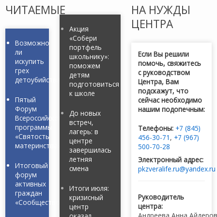
ЧИТАЕМЫЕ
НА НУЖДЫ
ЦЕНТРА
Акция
«Собери
Возможно
портфель
ли
Если Вы решили
школьнику»:
искупить
помочь, свяжитесь
поможем
грех
с руководством
детям
детоубийства?
Центра, Вам
подготовиться
подскажут, что
к школе
Пятый
сейчас необходимо
Форум
нашим подопечным:
До новых
Всероссийской
встреч,
программы
Телефоны:
+7 (845)
лагерь: в
«Святость
456-30-71
,
+7 (967)
центре
материнства»
500-70-28
завершилась
летняя
Электронный адрес:
Итоговый
смена
pkzveralife.ru@yandex.ru
форум
активных
Итоги июля:
граждан
Руководитель
кризисный
«Сообщество»
центра:
центр
Андреева Анна Айдеро
оказал