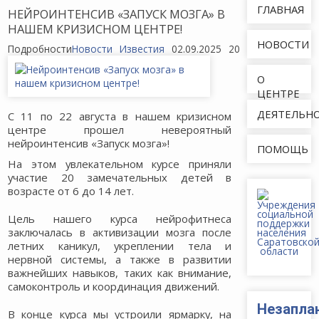
ГЛАВНАЯ
НЕЙРОИНТЕНСИВ «ЗАПУСК МОЗГА» В
НАШЕМ КРИЗИСНОМ ЦЕНТРЕ!
НОВОСТИ
Подробности
Новости
Известия
02.09.2025
203
О
ЦЕНТРЕ
ДЕЯТЕЛЬН
С 11 по 22 августа в нашем кризисном
центре прошел невероятный
нейроинтенсив «Запуск мозга»!
ПОМОЩЬ
На этом увлекательном курсе приняли
участие 20 замечательных детей в
возрасте от 6 до 14 лет.
Цель нашего курса нейрофитнеса
заключалась в активизации мозга после
летних каникул, укреплении тела и
нервной системы, а также в развитии
важнейших навыков, таких как внимание,
самоконтроль и координация движений.
Незапла
В конце курса мы устроили ярмарку, на