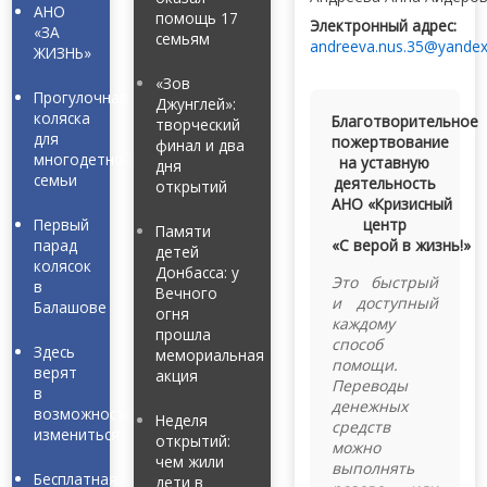
АНО
помощь 17
Электронный адрес:
«ЗА
семьям
andreeva.nus.35@yandex
ЖИЗНЬ»
«Зов
Прогулочная
Джунглей»:
коляска
Благотворительное
творческий
для
пожертвование
финал и два
многодетной
на уставную
дня
семьи
деятельность
открытий
АНО «Кризисный
Первый
центр
Памяти
парад
«С верой в жизнь!»
детей
колясок
Донбасса: у
Это быстрый
в
Вечного
и доступный
Балашове
огня
каждому
прошла
способ
Здесь
мемориальная
помощи.
верят
акция
Переводы
в
денежных
возможность
Неделя
средств
измениться
открытий:
можно
чем жили
выполнять
Бесплатная
дети в