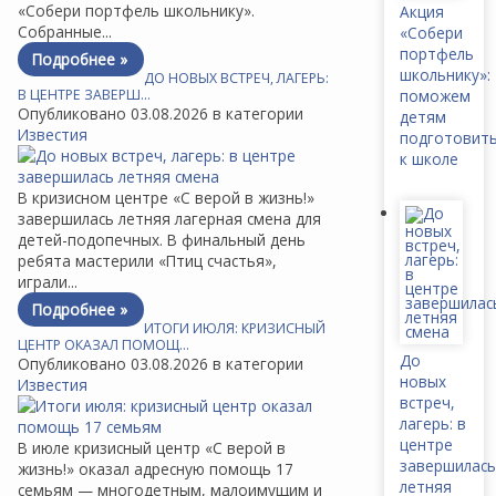
«Собери портфель школьнику».
Акция
Собранные...
«Собери
портфель
Подробнее »
школьнику»:
ДО НОВЫХ ВСТРЕЧ, ЛАГЕРЬ:
В ЦЕНТРЕ ЗАВЕРШ…
поможем
Опубликовано 03.08.2026 в категории
детям
Известия
подготовит
к школе
В кризисном центре «С верой в жизнь!»
завершилась летняя лагерная смена для
детей-подопечных. В финальный день
ребята мастерили «Птиц счастья»,
играли...
Подробнее »
ИТОГИ ИЮЛЯ: КРИЗИСНЫЙ
ЦЕНТР ОКАЗАЛ ПОМОЩ…
До
Опубликовано 03.08.2026 в категории
новых
Известия
встреч,
лагерь: в
центре
В июле кризисный центр «С верой в
завершилась
жизнь!» оказал адресную помощь 17
летняя
семьям — многодетным, малоимущим и