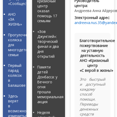
Руководитель
кризисный
«Сообщество»
центра:
центр
Андреева Анна Айдеро
оказал
АНО
помощь 17
Электронный адрес:
«ЗА
семьям
andreeva.nus.35@yandex
ЖИЗНЬ»
«Зов
Прогулочная
Джунглей»:
коляска
Благотворительное
творческий
для
пожертвование
финал и два
многодетной
на уставную
дня
семьи
деятельность
открытий
АНО «Кризисный
Первый
центр
Памяти
парад
«С верой в жизнь!»
детей
колясок
Донбасса: у
Это быстрый
в
Вечного
и доступный
Балашове
огня
каждому
прошла
способ
Здесь
мемориальная
помощи.
верят
акция
Переводы
в
денежных
возможность
Неделя
средств
измениться