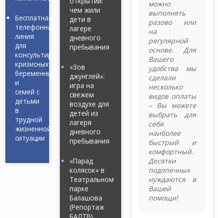
открытий:
можно
чем жили
выполнять
Бесплатная
дети в
разово или
телефонная
лагере
на
линия
дневного
регулярной
для
пребывания
основе. Для
консультирования
Вашего
кризисных
«Зов
удобства мы
беременных
джунглей»:
сделали
и
игра на
несколько
семей с
свежем
видов оплаты
детьми
воздухе для
– Вы можете
в
детей из
выбрать для
трудной
лагеря
себя
жизненной
дневного
наиболее
ситуации
пребывания
быстрый и
комфортный.
«Парад
Десятки
колясок» в
подопечных
Театральном
нуждаются в
парке
Вашей
Балашова
помощи!
(Репортаж
БАЛТВ)