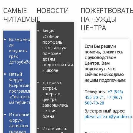
САМЫЕ
НОВОСТИ
ПОЖЕРТВОВАТ
ЧИТАЕМЫЕ
НА НУЖДЫ
ЦЕНТРА
Акция
«Собери
Возможно
портфель
ли
Если Вы решили
школьнику»:
искупить
помочь, свяжитесь
поможем
грех
с руководством
детям
детоубийства?
Центра, Вам
подготовиться
подскажут, что
к школе
Пятый
сейчас необходимо
Форум
нашим подопечным:
До новых
Всероссийской
встреч,
программы
Телефоны:
+7 (845)
лагерь: в
«Святость
456-30-71
,
+7 (967)
центре
материнства»
500-70-28
завершилась
летняя
Электронный адрес:
Итоговый
смена
pkzveralife.ru@yandex.ru
форум
активных
Итоги июля:
граждан