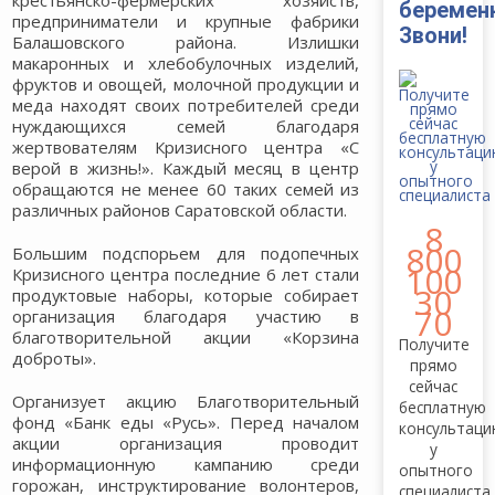
крестьянско-фермерских хозяйств,
беремен
предприниматели и крупные фабрики
Звони!
Балашовского района. Излишки
макаронных и хлебобулочных изделий,
фруктов и овощей, молочной продукции и
меда находят своих потребителей среди
нуждающихся семей благодаря
жертвователям Кризисного центра «С
верой в жизнь!». Каждый месяц в центр
обращаются не менее 60 таких семей из
различных районов Саратовской области.
8
800
Большим подспорьем для подопечных
100
Кризисного центра последние 6 лет стали
30
продуктовые наборы, которые собирает
70
организация благодаря участию в
благотворительной акции «Корзина
Получите
доброты».
прямо
сейчас
Организует акцию Благотворительный
бесплатную
фонд «Банк еды «Русь». Перед началом
консультац
акции организация проводит
у
информационную кампанию среди
опытного
горожан, инструктирование волонтеров,
специалиста