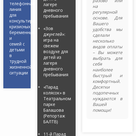
разово или
телефонная
лагере
на
линия
дневного
регулярной
для
пребывания
основе. Для
консультирования
Вашего
кризисных
«Зов
удобства мы
беременных
джунглей»:
сделали
и
игра на
несколько
семей с
свежем
видов оплаты
детьми
воздухе для
– Вы можете
в
детей из
выбрать для
трудной
лагеря
себя
жизненной
дневного
наиболее
ситуации
пребывания
быстрый и
комфортный.
«Парад
Десятки
колясок» в
подопечных
Театральном
нуждаются в
парке
Вашей
Балашова
помощи!
(Репортаж
БАЛТВ)
11-й Парад