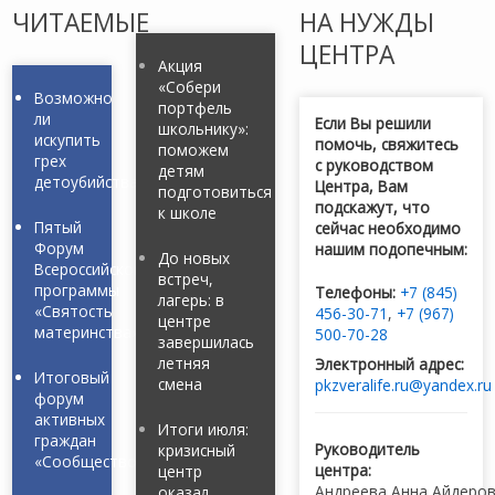
ЧИТАЕМЫЕ
НА НУЖДЫ
ЦЕНТРА
Акция
«Собери
Возможно
портфель
ли
Если Вы решили
школьнику»:
искупить
помочь, свяжитесь
поможем
грех
с руководством
детям
детоубийства?
Центра, Вам
подготовиться
подскажут, что
к школе
Пятый
сейчас необходимо
Форум
нашим подопечным:
До новых
Всероссийской
встреч,
программы
Телефоны:
+7 (845)
лагерь: в
«Святость
456-30-71
,
+7 (967)
центре
материнства»
500-70-28
завершилась
летняя
Электронный адрес:
Итоговый
смена
pkzveralife.ru@yandex.ru
форум
активных
Итоги июля:
граждан
Руководитель
кризисный
«Сообщество»
центра:
центр
Андреева Анна Айдеро
оказал