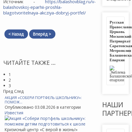
Источник -
https://balashovblag.ru/v-
balashovskoj-eparhii-proshla-
blagotvoritelnaya-akcziya-dobryj-portfel/
Русская
Православн
Церковь
< Назад
Вперёд >
Московский
Патриархат
Саратовска
Метрополия
Балашовска
Епархия
ЧИТАЙТЕ ТАКЖЕ ...
1
2
3
Пред
След
АКЦИЯ «СОБЕРИ ПОРТФЕЛЬ ШКОЛЬНИКУ»:
ПОМОЖ…
НАШИ
Опубликовано 03.08.2026 в категории
ПАРТНЕ
Известия
Кризисный центр «С верой в жизнь!»