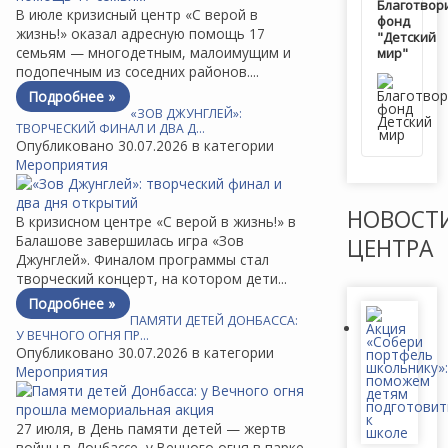
Благотвор
В июле кризисный центр «С верой в
фонд
жизнь!» оказал адресную помощь 17
"Детский
семьям — многодетным, малоимущим и
мир"
подопечным из соседних районов....
Подробнее »
«ЗОВ ДЖУНГЛЕЙ»:
ТВОРЧЕСКИЙ ФИНАЛ И ДВА Д…
Опубликовано 30.07.2026 в категории
Мероприятия
НОВОСТ
В кризисном центре «С верой в жизнь!» в
Балашове завершилась игра «Зов
ЦЕНТРА
Джунглей». Финалом программы стал
творческий концерт, на котором дети...
Подробнее »
ПАМЯТИ ДЕТЕЙ ДОНБАССА:
У ВЕЧНОГО ОГНЯ ПР…
Опубликовано 30.07.2026 в категории
Мероприятия
27 июля, в День памяти детей — жертв
войны в Донбассе, у Вечного огня в парке