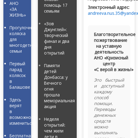
АНО
помощь 17
Электронный адрес:
«ЗА
семьям
andreeva.nus.35@yandex
ЖИЗНЬ»
«Зов
Прогулочная
Джунглей»:
коляска
Благотворительное
творческий
для
пожертвование
финал и два
многодетной
на уставную
дня
семьи
деятельность
открытий
АНО «Кризисный
Первый
центр
Памяти
парад
«С верой в жизнь!»
детей
колясок
Донбасса: у
Это быстрый
в
Вечного
и доступный
Балашове
огня
каждому
прошла
способ
Здесь
мемориальная
помощи.
верят
акция
Переводы
в
денежных
возможность
Неделя
средств
измениться
открытий:
можно
чем жили
выполнять
Бесплатная
дети в