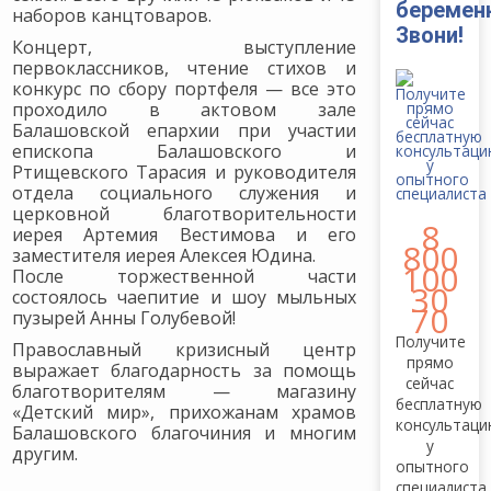
беремен
наборов канцтоваров.
Звони!
Концерт, выступление
первоклассников, чтение стихов и
конкурс по сбору портфеля — все это
проходило в актовом зале
Балашовской епархии при участии
епископа Балашовского и
Ртищевского Тарасия и руководителя
отдела социального служения и
церковной благотворительности
8
иерея Артемия Вестимова и его
800
заместителя иерея Алексея Юдина.
100
После торжественной части
30
состоялось чаепитие и шоу мыльных
70
пузырей Анны Голубевой!
Получите
Православный кризисный центр
прямо
выражает благодарность за помощь
сейчас
благотворителям — магазину
бесплатную
«Детский мир», прихожанам храмов
консультац
Балашовского благочиния и многим
у
другим.
опытного
специалиста