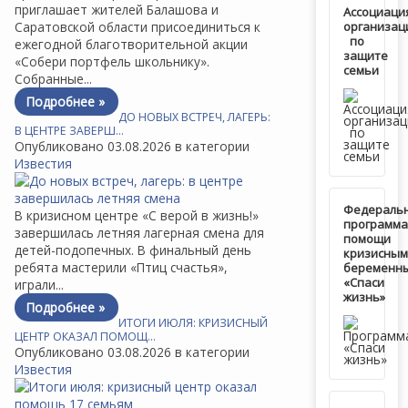
приглашает жителей Балашова и
Ассоциаци
Саратовской области присоединиться к
организац
по
ежегодной благотворительной акции
защите
«Собери портфель школьнику».
семьи
Собранные...
Подробнее »
ДО НОВЫХ ВСТРЕЧ, ЛАГЕРЬ:
В ЦЕНТРЕ ЗАВЕРШ…
Опубликовано 03.08.2026 в категории
Известия
Федераль
В кризисном центре «С верой в жизнь!»
программа
завершилась летняя лагерная смена для
помощи
детей-подопечных. В финальный день
кризисным
ребята мастерили «Птиц счастья»,
беременн
«Спаси
играли...
жизнь»
Подробнее »
ИТОГИ ИЮЛЯ: КРИЗИСНЫЙ
ЦЕНТР ОКАЗАЛ ПОМОЩ…
Опубликовано 03.08.2026 в категории
Известия