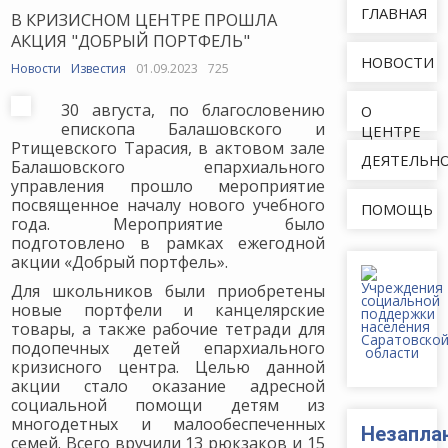
ГЛАВНАЯ
В КРИЗИСНОМ ЦЕНТРЕ ПРОШЛА
АКЦИЯ "ДОБРЫЙ ПОРТФЕЛЬ"
НОВОСТИ
Новости
Известия
01.09.2023
725
30 августа, по благословению
О
епископа Балашовского и
ЦЕНТРЕ
Ртищевского Тарасия, в актовом зале
ДЕЯТЕЛЬН
Балашовского епархиального
управления прошло мероприятие
посвященное началу нового учебного
ПОМОЩЬ
года. Мероприятие было
подготовлено в рамках ежегодной
акции «Добрый портфель».
Для школьников были приобретены
новые портфели и канцелярские
товары, а также рабочие тетради для
подопечных детей епархиального
кризисного центра. Целью данной
акции стало оказание адресной
социальной помощи детям из
многодетных и малообеспеченных
Незапла
семей. Всего вручили 13 рюкзаков и 15