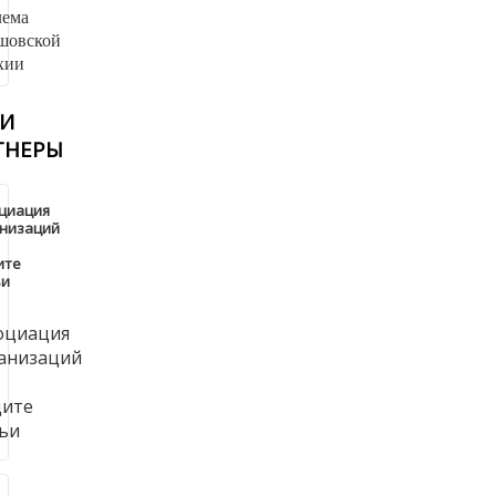
И
ТНЕРЫ
циация
анизаций
ите
ьи