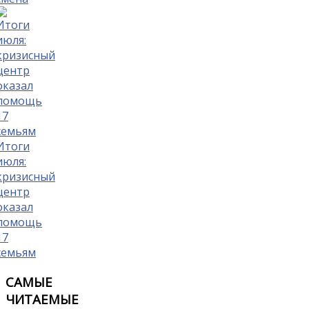
Итоги
июля:
кризисный
центр
оказал
помощь
17
семьям
САМЫЕ
ЧИТАЕМЫЕ