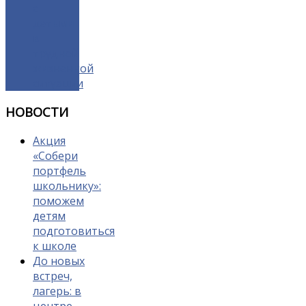
с
детьми
в
трудной
жизненной
ситуации
НОВОСТИ
Акция
«Собери
портфель
школьнику»:
поможем
детям
подготовиться
к школе
До новых
встреч,
лагерь: в
центре