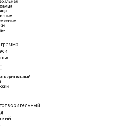
еральная
грамма
ощи
зисным
еменным
си
нь»
готворительный
д
ский
"