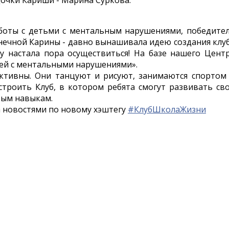
аботы с детьми с ментальным нарушениями, победите
лнечной Карины - давно вынашивала идею создания клу
у настала пора осуществиться! На базе нашего Цент
ей с ментальными нарушениями».
ктивны. Они танцуют и рисуют, занимаются спортом
строить Клуб, в котором ребята смогут развивать св
вым навыкам.
за новостями по новому хэштегу
#КлубШколаЖизни