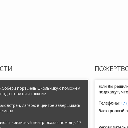
СТИ
ПОЖЕРТВ
Если Вы решил
 «Собери портфель школьнику»: поможем
подскажут, чт
 подготовиться к школе
Телефоны:
+7 
ых встреч, лагерь: в центре завершилась
я смена
Электронный а
июля: кризисный центр оказал помощь 17
Руководитель 
м