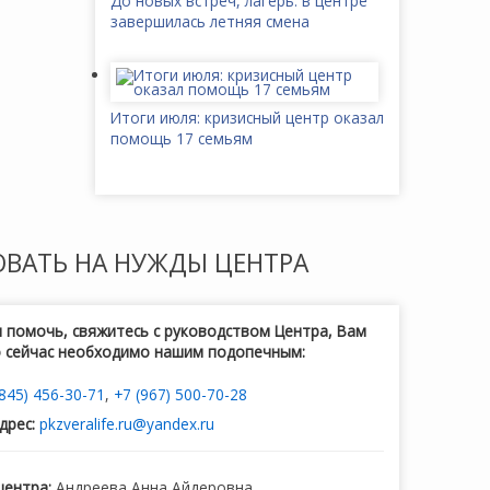
До новых встреч, лагерь: в центре
завершилась летняя смена
Итоги июля: кризисный центр оказал
помощь 17 семьям
ОВАТЬ
НА НУЖДЫ ЦЕНТРА
и помочь, свяжитесь с руководством Центра, Вам
о сейчас необходимо нашим подопечным:
(845) 456-30-71
,
+7 (967) 500-70-28
дрес:
pkzveralife.ru@yandex.ru
центра:
Андреева Анна Айдеровна