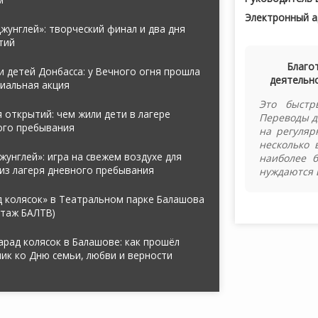
Электронный а
жунглей»: творческий финал и два дня
тий
Благо
 детей Донбасса: у Вечного огня прошла
деятельно
иальная акция
Это быстр
 открытий: чем жили дети в лагере
Переводы д
ого пребывания
на регуляр
несколько 
жунглей»: игра на свежем воздухе для
наиболее 
из лагеря дневного пребывания
нуждаются 
д колясок» в Театральном парке Балашова
ртаж БАЛТВ)
арад колясок в Балашове: как прошёл
ик ко Дню семьи, любви и верности