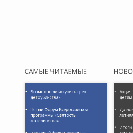
САМЫЕ
ЧИТАЕМЫЕ
НОВО
Возможно ли искупить грех
Акция
детоубийства?
детям
Пятый Форум Всероссийской
До нов
программы «Святость
летня
материнства»
Итоги 
Итоговый форум активных
семья