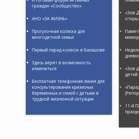
граждан «Сообщество»
«Зов Д
АНО «ЗА ЖИЗНЬ»
откры
Прогулочная коляска для
Памяти
многодетной семьи
мемор
Первый парад колясок в Балашове
Неделя
дневн
Здесь верят в возможность
измениться
«Зов д
детей 
Бесплатная телефонная линия для
консультирования кризисных
«Пара
беременных и семей с детьми в
(Репо
трудной жизненной ситуации
11-й П
праздн