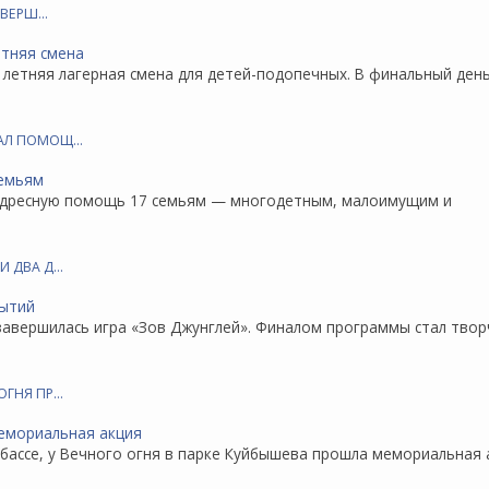
ЗАВЕРШ…
ь летняя лагерная смена для детей-подопечных. В финальный ден
ЗАЛ ПОМОЩ…
л адресную помощь 17 семьям — многодетным, малоимущим и
И ДВА Д…
 завершилась игра «Зов Джунглей». Финалом программы стал твор
ОГНЯ ПР…
бассе, у Вечного огня в парке Куйбышева прошла мемориальная 