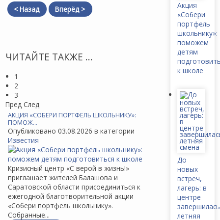
Акция
< Назад
Вперёд >
«Собери
портфель
школьнику»:
поможем
детям
ЧИТАЙТЕ ТАКЖЕ ...
подготовит
к школе
1
2
3
Пред
След
АКЦИЯ «СОБЕРИ ПОРТФЕЛЬ ШКОЛЬНИКУ»:
ПОМОЖ…
Опубликовано 03.08.2026 в категории
Известия
До
Кризисный центр «С верой в жизнь!»
новых
приглашает жителей Балашова и
встреч,
Саратовской области присоединиться к
лагерь: в
ежегодной благотворительной акции
центре
«Собери портфель школьнику».
завершилась
Собранные...
летняя