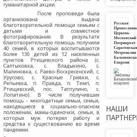
гуманитарной акции.
После проповеди была
организована выдача
Русская
благотворительной помощи семьям с
Православн
детьми и совместное
Церковь
фотографирование. В результате
Московский
благотворительную помощь получили
Патриархат
Саратовска
40 семей, в которых воспитываются
Метрополия
более 130 детей из 12 населенных
Балашовска
пунктов Ртищевского района (с.
Епархия
Салтыковка, с. Владыкино, с.
Малиновка, с. Раево-Воскресенский, с.
Урусово, с. Красные Гривки, с.
Репьевка, п. Правда, п. Темп, п.
Ртищевский, пос. Таптулино, с.
Лопатино). В числе получивших
помощь - многодетные семьи, семьи,
находящиеся в социально-опасном
НАШИ
положении, мамы-одиночки, семьи, в
ПАРТНЕ
которых муж потерял работу и
средства к существованию во время
пандемии.