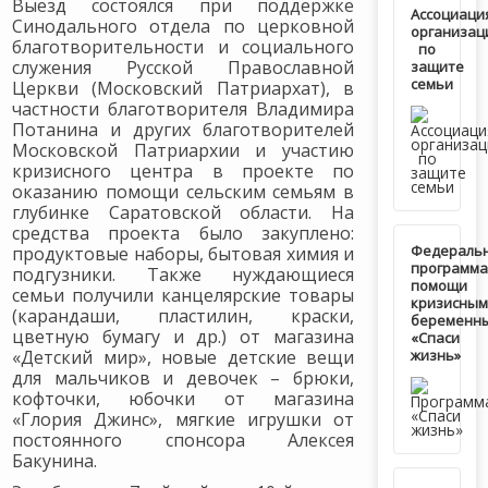
Выезд состоялся при поддержке
Ассоциаци
Синодального отдела по церковной
организац
благотворительности и социального
по
служения Русской Православной
защите
семьи
Церкви (Московский Патриархат), в
частности благотворителя Владимира
Потанина и других благотворителей
Московской Патриархии и участию
кризисного центра в проекте по
оказанию помощи сельским семьям в
глубинке Саратовской области. На
средства проекта было закуплено:
Федераль
продуктовые наборы, бытовая химия и
программа
подгузники. Также нуждающиеся
помощи
семьи получили канцелярские товары
кризисным
(карандаши, пластилин, краски,
беременн
цветную бумагу и др.) от магазина
«Спаси
«Детский мир», новые детские вещи
жизнь»
для мальчиков и девочек – брюки,
кофточки, юбочки от магазина
«Глория Джинс», мягкие игрушки от
постоянного спонсора Алексея
Бакунина.