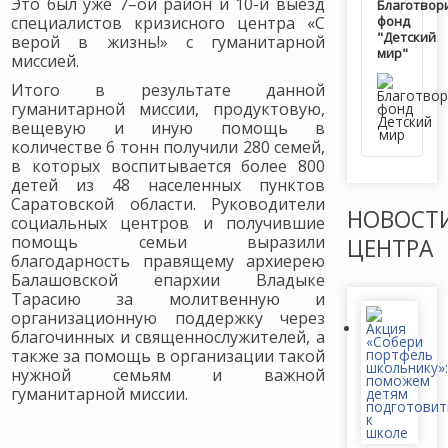
Это был уже 7–ой район и 10-й выезд
Благотвор
специалистов кризисного центра «С
фонд
"Детский
верой в жизнь!» с гуманитарной
мир"
миссией.
Итого в результате данной
гуманитарной миссии, продуктовую,
вещевую и иную помощь в
количестве 6 тонн получили 280 семей,
в которых воспитывается более 800
детей из 48 населенных пунктов
Саратовской области. Руководители
НОВОСТ
социальных центров и получившие
помощь семьи выразили
ЦЕНТРА
благодарность правящему архиерею
Балашовской епархии Владыке
Тарасию за молитвенную и
организационную поддержку через
благочинных и священнослужителей, а
также за помощь в организации такой
нужной семьям и важной
гуманитарной миссии.