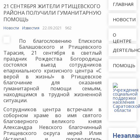
ГЛАВНАЯ
21 СЕНТЯБРЯ ЖИТЕЛИ РТИЩЕВСКОГО
РАЙОНА ПОЛУЧИЛИ ГУМАНИТАРНУЮ
ПОМОЩЬ
НОВОСТИ
Новости
Известия
22.09.2021
962
О
По благословению Епископа
ЦЕНТРЕ
Балашовского и Ртищевского
ДЕЯТЕЛЬН
Тарасия, 21 сентября в светлый
праздник Рождества Богородицы
состоялся выезд сотрудников
ПОМОЩЬ
епархиального кризисного центра «С
верой в жизнь!» в Ртищевское
благочиние для оказания
гуманитарной помощи семьям,
находящимся в трудной жизненной
ситуации.
Сотрудников центра встречали в
соборном храме во имя святого
благоверного великого князя
Александра Невского благочинный
Ртищевского округа иерей Илия
Незапла
(Астахов) и руководитель