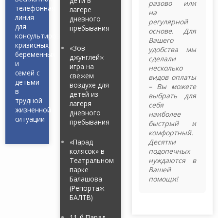
дети в
разово или
телефонная
лагере
на
линия
дневного
регулярной
для
пребывания
основе. Для
консультирования
Вашего
кризисных
«Зов
удобства мы
беременных
джунглей»:
сделали
и
игра на
несколько
семей с
свежем
видов оплаты
детьми
воздухе для
– Вы можете
в
детей из
выбрать для
трудной
лагеря
себя
жизненной
дневного
наиболее
ситуации
пребывания
быстрый и
комфортный.
«Парад
Десятки
колясок» в
подопечных
Театральном
нуждаются в
парке
Вашей
Балашова
помощи!
(Репортаж
БАЛТВ)
11-й Парад