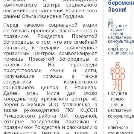
беремен
комплексного центра социального
Звони!
обслуживания населения Ртищевского
района Ольга Ивановна Гордина.
Перед началом социальной акции
состоялась проповедь благочинного о
празднике Рождества Пресвятой
Богородицы, о том, что это семейный
праздник, и подарки, привезенные
кризисным центром, символизируют
помощь Пресвятой Богородицы к
8
новолетию. На проповеди
800
присутствовали семьи и дети,
100
получающие помощь, а также
30
сотрудники комплексного
70
социального центра г. Ртищево.
Далее, отец Илия дал слово
Получите
координатору кризисного центра «С
прямо
верой в жизнь!» И.Ю. Малюченко, а
сейчас
также руководителю ГКУ КЦСОН
бесплатную
Ртищевского района О.И. Гординой,
консультац
которые поздравили прихожан с
у
праздником Рождества и рассказали о
опытного
деятельности центра, а также о
специалиста