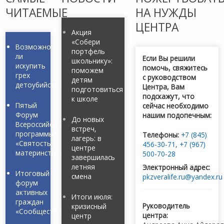
ЧИТАЕМЫЕ
НА НУЖДЫ
ЦЕНТРА
Акция
«Собери
Возможно
портфель
ли
Если Вы решили
школьнику»:
искупить
помочь, свяжитесь
поможем
грех
с руководством
детям
детоубийства?
Центра, Вам
подготовиться
подскажут, что
к школе
Пятый
сейчас необходимо
Форум
нашим подопечным:
До новых
Всероссийской
встреч,
программы
Телефоны:
+7 (845)
лагерь: в
«Святость
456-30-71
,
+7 (967)
центре
материнства»
500-70-28
завершилась
летняя
Электронный адрес:
Итоговый
смена
pkzveralife.ru@yandex.ru
форум
активных
Итоги июля:
граждан
Руководитель
кризисный
«Сообщество»
центра:
центр