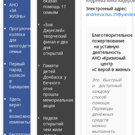
Андреева Анна Айдеро
оказал
АНО
помощь 17
Электронный адрес:
«ЗА
семьям
andreeva.nus.35@yandex
ЖИЗНЬ»
«Зов
Прогулочная
Джунглей»:
коляска
Благотворительное
творческий
для
пожертвование
финал и два
многодетной
на уставную
дня
семьи
деятельность
открытий
АНО «Кризисный
Первый
центр
Памяти
парад
«С верой в жизнь!»
детей
колясок
Донбасса: у
Это быстрый
в
Вечного
и доступный
Балашове
огня
каждому
прошла
способ
Здесь
мемориальная
помощи.
верят
акция
Переводы
в
денежных
возможность
Неделя
средств
измениться
открытий:
можно
чем жили
выполнять
Бесплатная