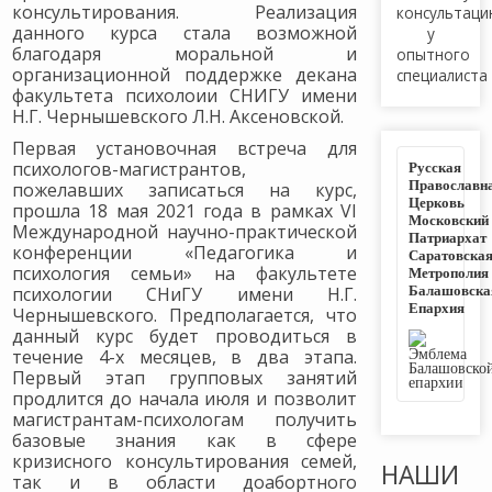
консультирования. Реализация
консультац
данного курса стала возможной
у
благодаря моральной и
опытного
организационной поддержке декана
специалиста
факультета психолоии СНИГУ имени
Н.Г. Чернышевского Л.Н. Аксеновской.
Первая установочная встреча для
Русская
психологов-магистрантов,
Православн
пожелавших записаться на курс,
Церковь
прошла 18 мая 2021 года в рамках VI
Московский
Международной научно-практической
Патриархат
конференции «Педагогика и
Саратовска
психология семьи» на факультете
Метрополия
Балашовска
психологии СНиГУ имени Н.Г.
Епархия
Чернышевского. Предполагается, что
данный курс будет проводиться в
течение 4-х месяцев, в два этапа.
Первый этап групповых занятий
продлится до начала июля и позволит
магистрантам-психологам получить
базовые знания как в сфере
кризисного консультирования семей,
НАШИ
так и в области доабортного