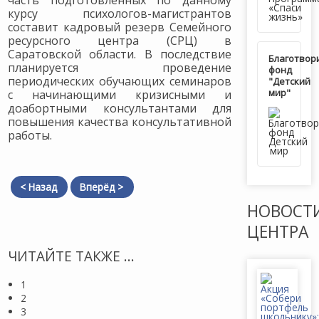
часть подготовленных по данному
курсу психологов-магистрантов
составит кадровый резерв Семейного
ресурсного центра (СРЦ) в
Саратовской области. В последствие
Благотвор
планируется проведение
фонд
периодических обучающих семинаров
"Детский
мир"
с начинающими кризисными и
доабортными консультантами для
повышения качества консультативной
работы.
< Назад
Вперёд >
НОВОСТ
ЦЕНТРА
ЧИТАЙТЕ ТАКЖЕ ...
1
2
3