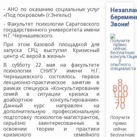
- АНО по оказанию социальных услуг
Незапла
«Под покровом!» (г.Энгельс)
беремен
- Факультет психологии Саратовского
Звони!
государственного университета имени
Н.Г. Чернышевского.
При этом базовой площадкой для
запуска СРЦ выступил Кризисный
центр «С верой в жизнь!»
В субботу 22 мая на факультете
психологии СНИГУ имени Н.Г.
Чернышевского состоялось первое
8
лекционно-практическое занятие в
800
рамках спецкурса «Консультирование
100
семей в ситуации кризиса и
30
доабортное консультирование».
70
Данный курс направлен на
дополнительную профессиональную
подготовку психологов-магистрантов,
Получите
серьёзно заинтересованных в
прямо
освоении теории и практики
сейчас
кризисного семейного
бесплатную