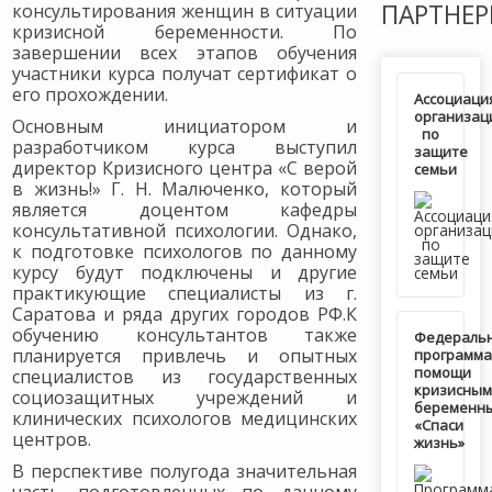
ПАРТНЕ
консультирования женщин в ситуации
кризисной беременности. По
завершении всех этапов обучения
участники курса получат сертификат о
его прохождении.
Ассоциаци
организац
Основным инициатором и
по
разработчиком курса выступил
защите
директор Кризисного центра «С верой
семьи
в жизнь!» Г. Н. Малюченко, который
является доцентом кафедры
консультативной психологии. Однако,
к подготовке психологов по данному
курсу будут подключены и другие
практикующие специалисты из г.
Саратова и ряда других городов РФ.К
обучению консультантов также
Федераль
планируется привлечь и опытных
программа
помощи
специалистов из государственных
кризисным
социозащитных учреждений и
беременн
клинических психологов медицинских
«Спаси
центров.
жизнь»
В перспективе полугода значительная