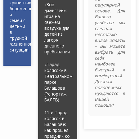
кризисных
«Зов
регулярной
беременных
джунглей»:
основе. Для
и
игра на
Вашего
семей с
свежем
удобства мы
детьми
воздухе для
сделали
в
детей из
несколько
трудной
лагеря
видов оплаты
жизненной
дневного
– Вы можете
ситуации
пребывания
выбрать для
себя
наиболее
«Парад
быстрый и
колясок» в
комфортный.
Театральном
Десятки
парке
подопечных
Балашова
нуждаются в
(Репортаж
Вашей
БАЛТВ)
помощи!
11-й Парад
колясок в
Балашове:
как прошёл
праздник ко