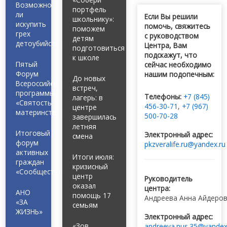
Возможно
портфель
ли
Если Вы решили
школьнику»:
искупить
помочь, свяжитесь
поможем
грех
с руководством
детям
детоубийства?
Центра, Вам
подготовиться
подскажут, что
к школе
Пятый
сейчас необходимо
Форум
нашим подопечным:
До новых
Всероссийской
встреч,
программы
Телефоны:
+7 (845)
лагерь: в
«Святость
456-30-71
,
+7 (967)
центре
материнства»
500-70-28
завершилась
летняя
Итоговый
Электронный адрес:
смена
форум
pkzveralife.ru@yandex.ru
активных
Итоги июля:
граждан
кризисный
«Сообщество»
центр
Руководитель
оказал
центра:
АНО
помощь 17
Андреева Анна Айдеро
«ЗА
семьям
ЖИЗНЬ»
Электронный адрес:
«Зов
andreeva.nus.35@yandex