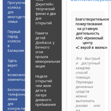
Прогулочная
Джунглей»:
коляска
творческий
для
финал и два
многодетной
дня
Благотворительное
семьи
открытий
пожертвование
на уставную
Первый
Памяти
деятельность
парад
детей
АНО «Кризисный
колясок
Донбасса: у
центр
в
Вечного
«С верой в жизнь!»
Балашове
огня
прошла
Это быстрый
Здесь
мемориальная
и доступный
верят
акция
каждому
в
способ
возможность
Неделя
помощи.
измениться
открытий:
Переводы
чем жили
денежных
Бесплатная
дети в
средств
телефонная
лагере
можно
линия
дневного
выполнять
для
пребывания
разово или
консультирования
на