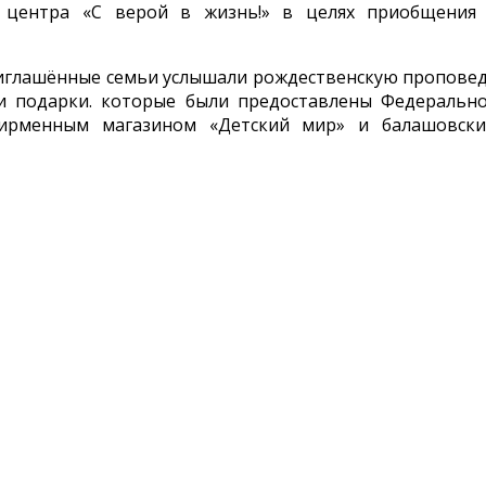
о центра «С верой в жизнь!» в целях приобщения
риглашённые семьи услышали рождественскую пропове
или подарки. которые были предоставлены Федеральн
 фирменным магазином «Детский мир» и балашовск