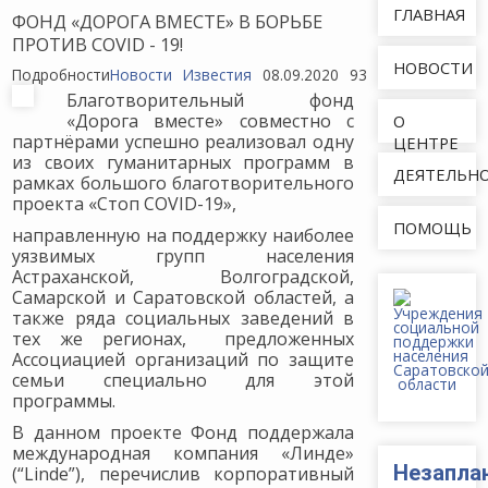
ГЛАВНАЯ
ФОНД «ДОРОГА ВМЕСТЕ» В БОРЬБЕ
ПРОТИВ COVID - 19!
НОВОСТИ
Подробности
Новости
Известия
08.09.2020
933
Благотворительный фонд
«Дорога вместе» совместно с
О
партнёрами успешно реализовал одну
ЦЕНТРЕ
из своих гуманитарных программ в
ДЕЯТЕЛЬН
рамках большого благотворительного
проекта «Стоп COVID-19»,
ПОМОЩЬ
направленную на поддержку наиболее
уязвимых групп населения
Астраханской, Волгоградской,
Самарской и Саратовской областей, а
также ряда социальных заведений в
тех же регионах, предложенных
Ассоциацией организаций по защите
семьи специально для этой
программы.
В данном проекте Фонд поддержала
международная компания «Линде»
Незапла
(“Linde”), перечислив корпоративный