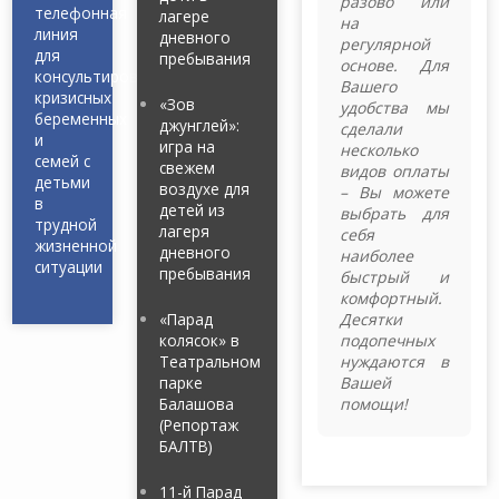
разово или
телефонная
лагере
на
линия
дневного
регулярной
для
пребывания
основе. Для
консультирования
Вашего
кризисных
«Зов
удобства мы
беременных
джунглей»:
сделали
и
игра на
несколько
семей с
свежем
видов оплаты
детьми
воздухе для
– Вы можете
в
детей из
выбрать для
трудной
лагеря
себя
жизненной
дневного
наиболее
ситуации
пребывания
быстрый и
комфортный.
«Парад
Десятки
колясок» в
подопечных
Театральном
нуждаются в
парке
Вашей
Балашова
помощи!
(Репортаж
БАЛТВ)
11-й Парад