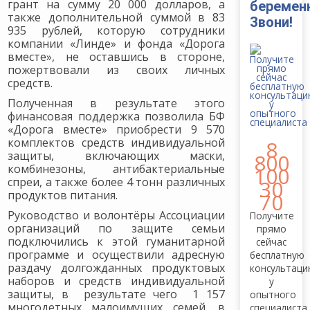
грант на сумму 20 000 долларов, а
беремен
также дополнительной суммой в 83
Звони!
935 рублей, которую сотрудники
компании «Линде» и фонда «Дорога
вместе», не оставшись в стороне,
пожертвовали из своих личных
средств.
Полученная в результате этого
финансовая поддержка позволила БФ
«Дорога вместе» приобрести 9 570
комплектов средств индивидуальной
8
защиты, включающих маски,
800
комбинезоны, антибактериальные
100
спреи, а также более 4 тонн различных
30
продуктов питания.
70
Руководство и волонтёры Ассоциации
Получите
организаций по защите семьи
прямо
подключились к этой гуманитарной
сейчас
программе и осуществили адресную
бесплатную
раздачу долгожданных продуктовых
консультац
наборов и средств индивидуальной
у
защиты, в результате чего 1 157
опытного
многодетных малоимущих семей, в
специалиста