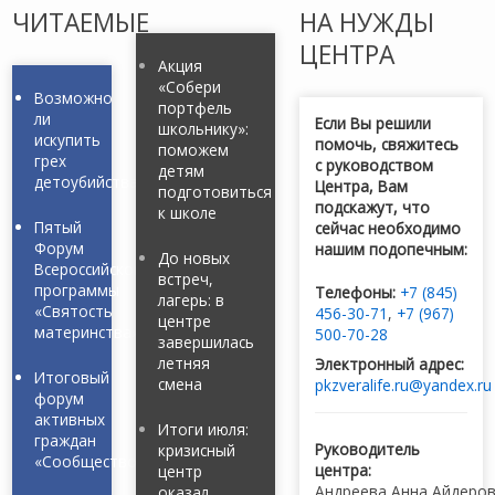
ЧИТАЕМЫЕ
НА НУЖДЫ
ЦЕНТРА
Акция
«Собери
Возможно
портфель
ли
Если Вы решили
школьнику»:
искупить
помочь, свяжитесь
поможем
грех
с руководством
детям
детоубийства?
Центра, Вам
подготовиться
подскажут, что
к школе
Пятый
сейчас необходимо
Форум
нашим подопечным:
До новых
Всероссийской
встреч,
программы
Телефоны:
+7 (845)
лагерь: в
«Святость
456-30-71
,
+7 (967)
центре
материнства»
500-70-28
завершилась
летняя
Электронный адрес:
Итоговый
смена
pkzveralife.ru@yandex.ru
форум
активных
Итоги июля:
граждан
Руководитель
кризисный
«Сообщество»
центра:
центр
Андреева Анна Айдеро
оказал