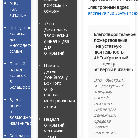
АНО
помощь 17
Электронный адрес:
«ЗА
семьям
andreeva.nus.35@yandex
ЖИЗНЬ»
«Зов
Прогулочная
Джунглей»:
коляска
Благотворительное
творческий
для
пожертвование
финал и два
многодетной
на уставную
дня
семьи
деятельность
открытий
АНО «Кризисный
Первый
центр
Памяти
парад
«С верой в жизнь!»
детей
колясок
Донбасса: у
Это быстрый
в
Вечного
и доступный
Балашове
огня
каждому
прошла
способ
Здесь
мемориальная
помощи.
верят
акция
Переводы
в
денежных
возможность
Неделя
средств
измениться
открытий:
можно
чем жили
выполнять
Бесплатная
дети в