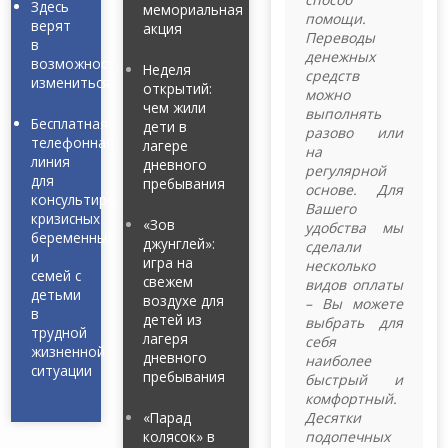
Здесь
мемориальная
помощи.
верят
акция
Переводы
в
денежных
возможность
Неделя
средств
измениться
открытий:
можно
чем жили
выполнять
Бесплатная
дети в
разово или
телефонная
лагере
на
линия
дневного
регулярной
для
пребывания
основе. Для
консультирования
Вашего
кризисных
«Зов
удобства мы
беременных
джунглей»:
сделали
и
игра на
несколько
семей с
свежем
видов оплаты
детьми
воздухе для
– Вы можете
в
детей из
выбрать для
трудной
лагеря
себя
жизненной
дневного
наиболее
ситуации
пребывания
быстрый и
комфортный.
«Парад
Десятки
колясок» в
подопечных