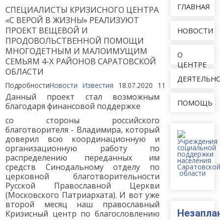
ГЛАВНАЯ
СПЕЦИАЛИСТЫ КРИЗИСНОГО ЦЕНТРА
«С ВЕРОЙ В ЖИЗНЬ!» РЕАЛИЗУЮТ
ПРОЕКТ ВЕЩЕВОЙ И
НОВОСТИ
ПРОДОВОЛЬСТВЕННОЙ ПОМОЩИ
МНОГОДЕТНЫМ И МАЛОИМУЩИМ
О
СЕМЬЯМ 4-Х РАЙОНОВ САРАТОВСКОЙ
ЦЕНТРЕ
ОБЛАСТИ
ДЕЯТЕЛЬН
Подробности
Новости
Известия
18.07.2020
1116
Данный проект стал возможным
ПОМОЩЬ
благодаря финансовой поддержке
со стороны российского
благотворителя - Владимира, который
доверил всю координационную и
организационную работу по
распределению переданных им
средств Синодальному отделу по
церковной благотворительности
Русской Православной Церкви
(Московского Патриархата). И вот уже
второй месяц наш православный
Незапла
Кризисный центр по благословлению