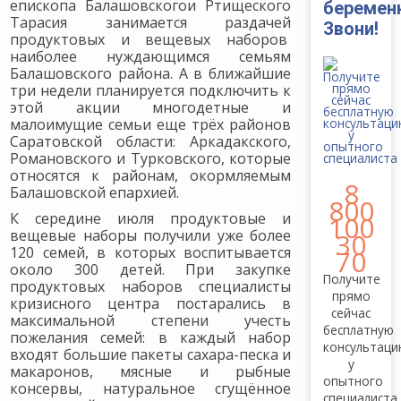
епископа Балашовскогои Ртищеского
беремен
Тарасия занимается раздачей
Звони!
продуктовых и вещевых наборов
наиболее нуждающимся семьям
Балашовского района. А в ближайшие
три недели планируется подключить к
этой акции многодетные и
малоимущие семьи еще трёх районов
Саратовской области: Аркадакского,
Романовского и Турковского, которые
относятся к районам, окормляемым
8
Балашовской епархией.
800
К середине июля продуктовые и
100
вещевые наборы получили уже более
30
120 семей, в которых воспитывается
70
около 300 детей. При закупке
Получите
продуктовых наборов специалисты
прямо
кризисного центра постарались в
сейчас
максимальной степени учесть
бесплатную
пожелания семей: в каждый набор
консультац
входят большие пакеты сахара-песка и
у
макаронов, мясные и рыбные
опытного
консервы, натуральное сгущённое
специалиста