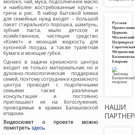
молоко, чай, мука, подсолнечное масло
и наиболее востребованные крупы –
греча и рис. В набор бытовой химии
для семейных нужд входят – большой
Русская
пакет стирального порошка, шампунь,
Православн
зубная паста, мыло детское и
Церковь
хозяйственное, чистящее средство
Московский
«Комет» и моющая жидкость для
Патриархат
Саратовска
кухонной посуды, а также туалетная
Метрополия
бумага и моющие губки.
Балашовска
Епархия
Однако в задачи кризисного центра
входит не только материальная, но и
духовно-психологическая поддержка
семей, поэтому сотрудники кризисного
центра проводят с подопечными
семьями также различные
консультации и постоянно
приглашают их на богослужения,
НАШИ
проводимые в храмах Балашовской
епархии.
ПАРТНЕ
Видеосюжет о проекте можно
помотреть
здесь.