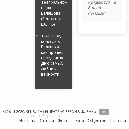
Театральном
нуждаются в
парке
Вашей
Балашова
помощи!
(Репортаж
БАЛТВ)
11-й Парад
колясок в
Балашове:
как прошёл
праздник ко
Дню семьи,
любви и
верности
© 2014-2026. КРИЗИСНЫЙ ЦЕНТР «С ВЕРОЙ В ЖИЗНЬ!»
16
+
Хостинг от Beget.com
Новости
Статьи
Фотогалерея
О Центре
Главная