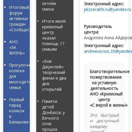
летняя
Электронный адрес:
Итоговый
смена
pkzveralife.ru@yandex.ru
форум
активных
Итоги июля:
граждан
Руководитель
кризисный
«Сообщество»
центра:
центр
Андреева Анна Айдеро
оказал
АНО
помощь 17
Электронный адрес:
«ЗА
семьям
andreeva.nus.35@yandex
ЖИЗНЬ»
«Зов
Прогулочная
Джунглей»:
коляска
Благотворительное
творческий
для
пожертвование
финал и два
многодетной
на уставную
дня
семьи
деятельность
открытий
АНО «Кризисный
Первый
центр
Памяти
парад
«С верой в жизнь!»
детей
колясок
Донбасса: у
Это быстрый
в
Вечного
и доступный
Балашове
огня
каждому
прошла
способ