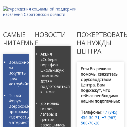
САМЫЕ
НОВОСТИ
ПОЖЕРТВОВАТ
ЧИТАЕМЫЕ
НА НУЖДЫ
ЦЕНТРА
Акция
«Собери
Возможно
портфель
ли
Если Вы решили
школьнику»:
искупить
помочь, свяжитесь
поможем
грех
с руководством
детям
детоубийства?
Центра, Вам
подготовиться
подскажут, что
к школе
Пятый
сейчас необходимо
Форум
нашим подопечным:
До новых
Всероссийской
встреч,
программы
Телефоны:
+7 (845)
лагерь: в
«Святость
456-30-71
,
+7 (967)
центре
материнства»
500-70-28
завершилась