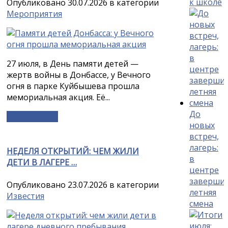
к школе
Опубликовано 30.07.2026 в категории
Мероприятия
27 июля, в День памяти детей —
жертв войны в Донбассе, у Вечного
огня в парке Куйбышева прошла
мемориальная акция. Её...
До
Подробнее »
новых
встреч,
лагерь:
НЕДЕЛЯ ОТКРЫТИЙ: ЧЕМ ЖИЛИ
в
ДЕТИ В ЛАГЕРЕ …
центре
заверши
Опубликовано 23.07.2026 в категории
летняя
Известия
смена