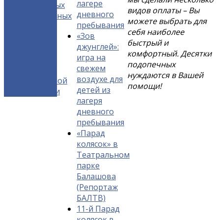
лагере
кризисных
видов оплаты – Вы
дневного
беременных
можете выбрать для
пребывания
и семей
себя наиболее
«Зов
с
быстрый и
джунглей»:
детьми
комфортный. Десятки
игра на
в
подопечных
свежем
трудной
нуждаются в Вашей
воздухе для
жизненной
помощи!
детей из
ситуации
лагеря
дневного
пребывания
«Парад
колясок» в
Театральном
парке
Балашова
(Репортаж
БАЛТВ)
11-й Парад
колясок в