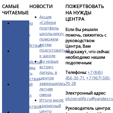
САМЫЕ
НОВОСТИ
ПОЖЕРТВОВАТЬ
ЧИТАЕМЫЕ
НА НУЖДЫ
Акция
ЦЕНТРА
«Собери
Возможно
портфель
ли
Если Вы решили
школьнику»:
искупить
помочь, свяжитесь с
поможем
грех
руководством
детям
детоубийства?
Центра, Вам
подготовиться
Пятый
подскажут, что сейчас
к школе
Форум
необходимо нашим
До новых
Всероссийской
подопечным:
встреч,
программы
лагерь: в
Телефоны:
+7 (845)
«Святость
центре
456-30-71
,
+7 (967) 500-
материнства»
завершилась
70-28
Итоговый
летняя
форум
Электронный адрес:
смена
активных
pkzveralife.ru@yandex.r
Итоги июля:
граждан
кризисный
«Сообщество»
Руководитель центра:
центр
АНО «ЗА