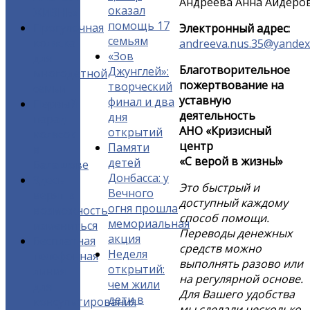
Андреева Анна Айдеро
оказал
ЖИЗНЬ»
помощь 17
Прогулочная
Электронный адрес:
семьям
коляска
andreeva.nus.35@yandex
«Зов
для
Благотворительное
Джунглей»:
многодетной
пожертвование на
творческий
семьи
уставную
финал и два
Первый
деятельность
дня
парад
АНО «Кризисный
открытий
колясок
центр
Памяти
в
«С верой в жизнь!»
детей
Балашове
Донбасса: у
Здесь
Это быстрый и
Вечного
верят в
доступный каждому
огня прошла
возможность
способ помощи.
мемориальная
измениться
Переводы денежных
акция
Бесплатная
средств можно
Неделя
телефонная
выполнять разово или
открытий:
линия
на регулярной основе.
чем жили
для
Для Вашего удобства
дети в
консультирования
мы сделали несколько