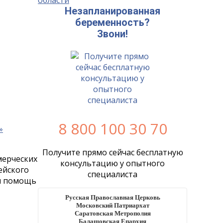
Незапланированная
беременность?
Звони!
8 800 100 30 70
Получите прямо сейчас бесплатную
мерческих
консультацию у опытного
ейского
специалиста
ся помощь
Русская Православная Церковь
Московский Патриархат
Саратовская Метрополия
Балашовская Епархия