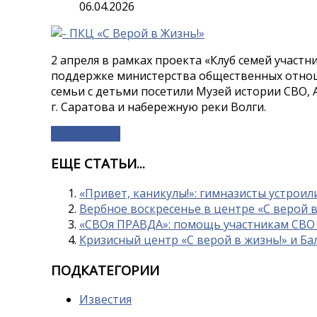
06.04.2026
2 апреля в рамках проекта «Клуб семей участ
поддержке министерства общественных отноше
семьи с детьми посетили Музей истории СВО,
г. Саратова и набережную реки Волги.
Подробнее...
ЕЩЕ СТАТЬИ...
«Привет, каникулы!»: гимназисты устрои
Вербное воскресенье в центре «С верой в 
«СВОя ПРАВДА»: помощь участникам СВО 
Кризисный центр «С верой в жизнь!» и Б
ПОДКАТЕГОРИИ
Известия