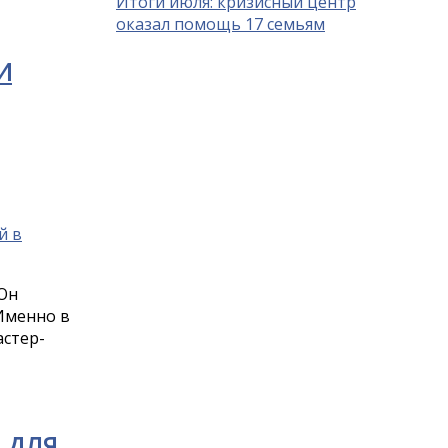
Итоги июля: кризисный центр
оказал помощь 17 семьям
И
 Он
 Именно в
астер-
 ДЛЯ