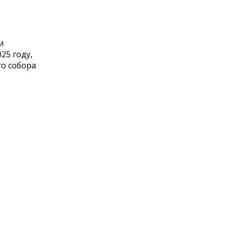
и
25 году,
го собора