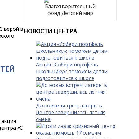
С верой в
НОВОСТИ
ЦЕНТРА
еского
Акция «Собери портфель
ЕТЕЙ
школьнику»: поможем детям
подготовиться к школе
До новых встреч, лагерь: в
центре завершилась летняя
смена
 акция
центра
«С