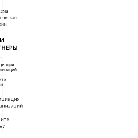
И
ТНЕРЫ
циация
анизаций
ите
ьи