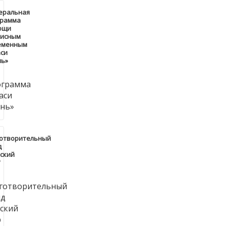
еральная
грамма
ощи
зисным
еменным
си
нь»
готворительный
д
ский
"