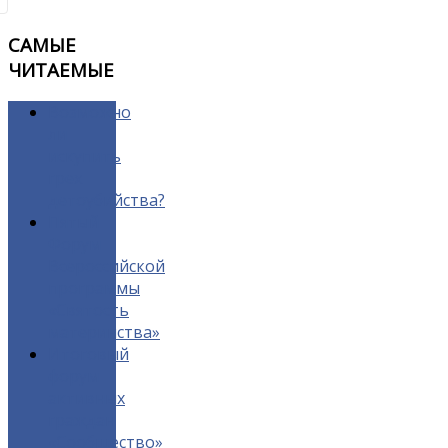
САМЫЕ
ЧИТАЕМЫЕ
Возможно
ли
искупить
грех
детоубийства?
Пятый
Форум
Всероссийской
программы
«Святость
материнства»
Итоговый
форум
активных
граждан
«Сообщество»