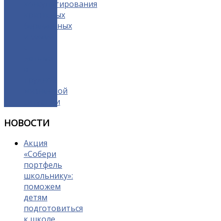
консультирования
кризисных
беременных
и семей
с
детьми
в
трудной
жизненной
ситуации
НОВОСТИ
Акция
«Собери
портфель
школьнику»:
поможем
детям
подготовиться
к школе