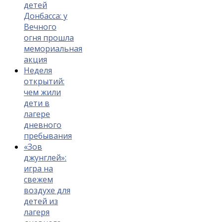
детей
Донбасса: у
Вечного
огня прошла
мемориальная
акция
Неделя
открытий:
чем жили
дети в
лагере
дневного
пребывания
«Зов
джунглей»:
игра на
свежем
воздухе для
детей из
лагеря