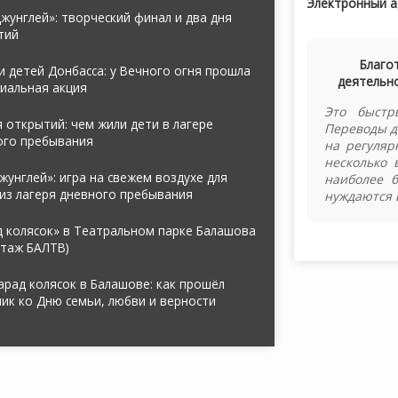
Электронный а
жунглей»: творческий финал и два дня
тий
Благо
 детей Донбасса: у Вечного огня прошла
деятельно
иальная акция
Это быстр
 открытий: чем жили дети в лагере
Переводы д
ого пребывания
на регуляр
несколько 
жунглей»: игра на свежем воздухе для
наиболее 
из лагеря дневного пребывания
нуждаются 
д колясок» в Театральном парке Балашова
ртаж БАЛТВ)
арад колясок в Балашове: как прошёл
ик ко Дню семьи, любви и верности