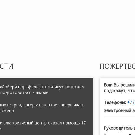
СТИ
ПОЖЕРТВ
Если Вы решил
 «Собери портфель школьнику»: поможем
подскажут, чт
 подготовиться к школе
Телефоны:
+7 
ых встреч, лагерь: в центре завершилась
я смена
Электронный а
июля: кризисный центр оказал помощь 17
Руководитель 
м