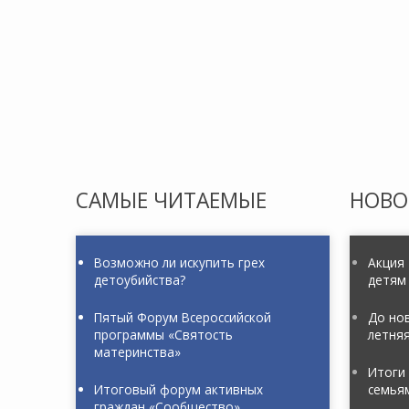
САМЫЕ
ЧИТАЕМЫЕ
НОВО
Возможно ли искупить грех
Акция
детоубийства?
детям
Пятый Форум Всероссийской
До нов
программы «Святость
летня
материнства»
Итоги 
Итоговый форум активных
семья
граждан «Сообщество»