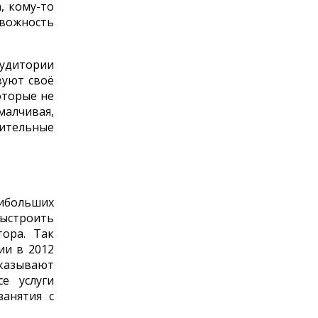
, кому-то
евожность
аудитории
вуют своё
оторые не
малчивая,
жительные
ибольших
ыстроить
ора. Так
ии в 2012
казывают
е услуги
занятия с