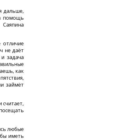
я дальше,
на помощь
 Саяпина
е отличие
ч не даёт
 и задача
равильные
аешь, как
пятствия,
ни займёт
 считает,
 посещать
ись любые
обы иметь