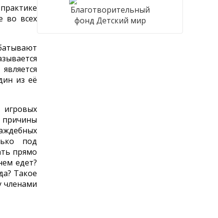
 практике
е во всех
батывают
азывается
 является
дин из её
 игровых
е причины
раждебных
лько под
ать прямо
нем едет?
да? Такое
у членами