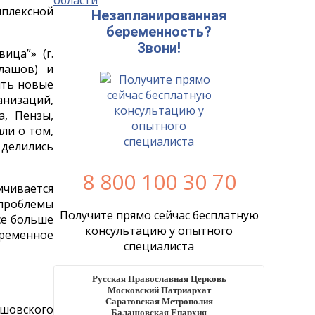
плексной
Незапланированная
беременность?
Звони!
ица”» (г.
алашов) и
ить новые
низаций,
, Пензы,
ли о том,
делились
8 800 100 30 70
ичивается
 проблемы
Получите прямо сейчас бесплатную
се больше
консультацию у опытного
ременное
специалиста
Русская Православная Церковь
Московский Патриархат
Саратовская Метрополия
шовского
Балашовская Епархия