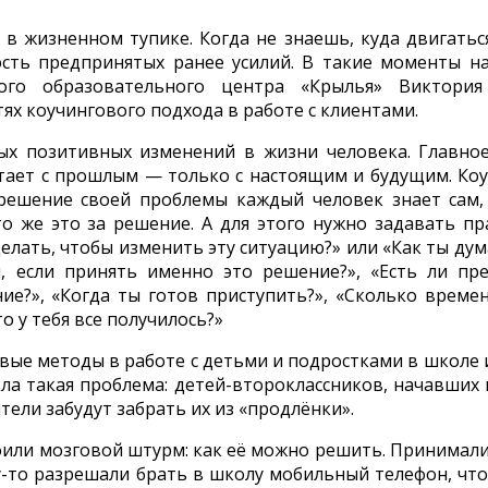
в жизненном тупике. Когда не знаешь, куда двигатьс
ность предпринятых ранее усилий. В такие моменты 
кого образовательного центра «Крылья» Виктория
ях коучингового подхода в работе с клиентами.
ых позитивных изменений в жизни человека. Главно
отает с прошлым — только с настоящим и будущим. Коу
 решение своей проблемы каждый человек знает сам,
о же это за решение. А для этого нужно задавать п
елать, чтобы изменить эту ситуацию?» или «Как ты дум
, если принять именно это решение?», «Есть ли пре
е?», «Когда ты готов приступить?», «Сколько време
о у тебя все получилось?»
ые методы в работе с детьми и подростками в школе и
ла такая проблема: детей-второклассников, начавших
тели забудут забрать их из «продлёнки».
оили мозговой штурм: как её можно решить. Принимал
у-то разрешали брать в школу мобильный телефон, чт