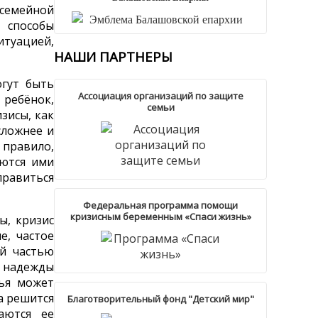
 семейной
 способы
итуацией,
НАШИ
ПАРТНЕРЫ
огут быть
Ассоциация организаций по защите
 ребёнок,
семьи
зисы, как
сложнее и
 правило,
аются ими
равиться
Федеральная программа помощи
кризисным беременным «Спаси жизнь»
ы, кризис
е, частое
ой частью
т надежды
мья может
а решится
Благотворительный фонд "Детский мир"
аются ее