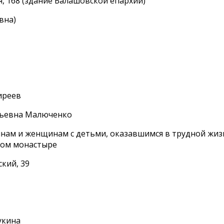
я, 168 (здание Балашовской епархии)
вна)
иреев
рьевна Малюченко
ам и женщинам с детьми, оказавшимся в трудной жи
ком монастыре
ский, 39
укина