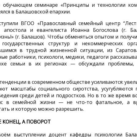
м обучающем семинаре «Принципы и технологии ком
ялся в Балашовской епархии.
тупили ВГОО «Православный семейный центр “Леств
я апостола и евангелиста Иоанна Богослова (г. Б
знь!» (г. Балашов). Чтобы обменяться опытом и получ
государственных структур и некоммерческих орга
имся в трудной жизненной ситуации, из Саратова
ые работники, психологи, медики, педагоги рассказыва
ке семьи в их регионах — обсуждали проблемы, 
 тенденции в современном обществе усиливаются: увел
ают масштабы социального сиротства, усугубляются
едения среди детей и подростков. Но в то же время в
ис в семейной жизни — не что-то фатальное, а в
отать и которую можно разрешить.
Е КОНЕЦ, А ПОВОРОТ
воём выступлении доцент кафедры психологии Бала