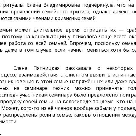
и ритуалы. Елена Владимировна подчеркнула, что на
ния проявлений семейного кризиса, однако далеко н
аются самими членами кризисных семей.
семьи может длительное время отрицать их — сра
поэтому на консультации у психолога чаще всего ок
ее работа со всей семьёй. Впрочем, поскольку семья
ь даже в том случае, если начнёт меняться хотя бы о
Елена Пятницкая рассказала о некоторых
роцессе взаимодействия с клиентом выявить истинны
возникновения в этой семье напряжённых или даже в
енных на семинаре техник можно применять то
осипед» участникам семинара было предложено поигр
прогулку своей семьи на велосипеде-тандеме. Кто на 
 Может, кого-то из её членов вообще забыли у подъез
к распределены роли в семье, каковы отношения межд
имости.
»