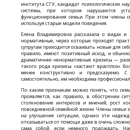
института СГУ, кандидат психологических нау
системы, при котором нарушаются уст
функционирования семьи. При этом члены с
используя старые модели поведения.
Елена Владимировна рассказала о видах и 
нормативные, через которые проходят практи
супругам приходится осваивать новые для себ
правило, имеют позитивный исход, и обычно
драматичнее ненормативные кризисы — развод
такого рода кризисы «застают врасплох» б
менее конструктивно и предсказуемо. С
самостоятельно, им необходима профессиона
По каким признакам можно понять, что сем
проявляется, как правило, в обострении си
столкновение интересов и мнений, рост ко
повседневной семейной жизни. Члены семьи 
на улучшение ситуации, однако эти надежд
отказываться от помощи даже в очень сложной
сама собой, если немного подождать. На