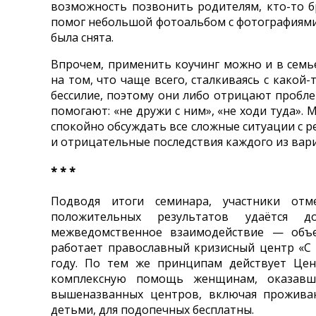
возможность позвонить родителям, кто-то б
помог небольшой фотоальбом с фотографиями
была снята.
Впрочем, применить коучинг можно и в сем
на том, что чаще всего, сталкиваясь с какой
бессилие, поэтому они либо отрицают пробле
помогают: «не дружи с ним», «не ходи туда».
спокойно обсуждать все сложные ситуации с 
и отрицательные последствия каждого из вар
* * *
Подводя итоги семинара, участники от
положительных результатов удаётся д
межведомственное взаимодействие — объед
работает православный кризисный центр «С 
году. По тем же принципам действует Це
комплексную помощь женщинам, оказавши
вышеназванных центров, включая проживани
детьми, для подопечных бесплатны.