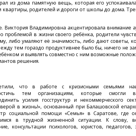
рал из дома памятную вещь, которая его успокаивала
 квартиры, родителей и дороги от школы до дома. Тр
ье. Виктория Владимировна акцентировала внимание 
-то проблемой в жизни своего ребёнка, родители чувст
му, либо умаляют её значимость, либо дают советы, к
 Между тем гораздо продуктивнее было бы, ничего не за
ребёнком и выявлять совместно с ним возможные поло
иантов решения.
метили, что в работе с кризисными семьями на
остичь тем организациям, которые смогли в
инить усилия госструктур и некоммерческого сект
верой в жизнь!», основанный при Балашовской епарх
нтр социальной помощи «Семья» в Саратове, где о
мся в трудной жизненной ситуации. К слову, вс
е, консультации психологов, юристов, педагогов, 