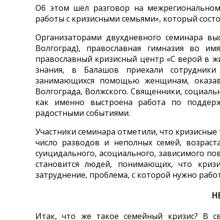
Об этом шёл разговор на межрегионально
работы с кризисными семьями», который состо
Организаторами двухдневного семинара выс
Волгоград), православная гимназия во им
православный кризисный центр «С верой в жи
знания, в Балашов приехали сотрудники 
занимающихся помощью женщинам, оказавш
Волгограда, Волжского. Священники, социальн
как именно выстроена работа по поддерж
радостными событиями.
Участники семинара отметили, что кризисные
число разводов и неполных семей, возраст
суицидального, асоциального, зависимого пов
становится людей, понимающих, что криз
затруднение, проблема, с которой нужно раб
Н
Итак, что же такое семейный кризис? В с