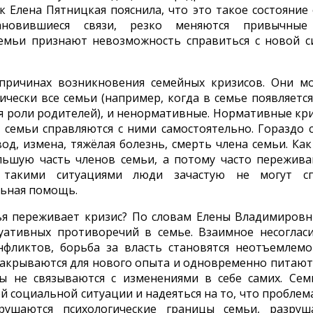
к Елена Пятницкая пояснила, что это такое состояние
ановившиеся связи, резко меняются привычные
емьи признают невозможность справиться с новой с
причинах возникновения семейных кризисов. Они м
чески все семьи (например, когда в семье появляется
я роли родителей), и ненормативные. Нормативные кри
 семьи справляются с ними самостоятельно. Гораздо 
, измена, тяжёлая болезнь, смерть члена семьи. Как
ольшую часть членов семьи, а потому часто пережив
 такими ситуациями люди зачастую не могут сп
льная помощь.
ья переживает кризис? По словам Елены Владимировн
туативных противоречий в семье. Взаимное несогласи
нфликтов, борьба за власть становятся неотъемлем
закрываются для нового опыта и одновременно питаю
ы не связываются с изменениями в себе самих. Се
 социальной ситуации и надеяться на то, что проблем
рушаются психологические границы семьи, разруш