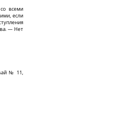
 со всеми
ими, если
ступления
ва. — Нет
вай № 11,