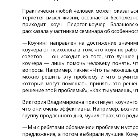
Практически любой человек может оказаться 
теряется смысл жизни, осознается бесполез
приходит коуч. Педагог-коучер Балашовс
рассказала участникам семинара об особенност
— Коучинг направлен на достижение значим
коучера от психолога в том, что коуч не раб
советов — он исходит из того, что лучшее
коучера — лишь помочь человеку понять, чт
вопросы. Например, такие: «Что ты можешь сд
можно решить эту проблему и что случится
которые могут помешать принять это решени
решение этой проблемы?», «Как ты узнаешь, чт
Виктория Владимировна практикует коучингов
что они очень эффективны. Например, возник
группу продлённого дня, мучил страх, что роди
— Мы с ребятами обозначили проблему и устр
предложения, а потом выбирали лучшие. Ком