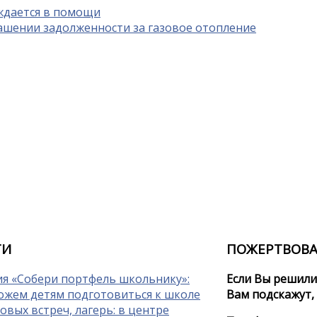
уждается в помощи
шении задолженности за газовое отопление
ТИ
ПОЖЕРТВОВ
я «Собери портфель школьнику»:
Если Вы решили
ожем детям подготовиться к школе
Вам подскажут,
овых встреч, лагерь: в центре