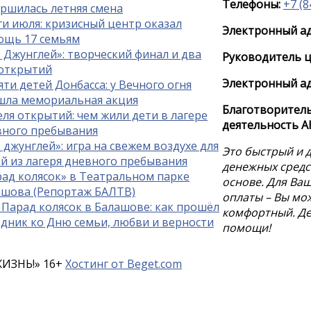
Телефоны:
+7 (8
ршилась летняя смена
и июля: кризисный центр оказал
Электронный ад
ощь 17 семьям
 Джунглей»: творческий финал и два
Руководитель ц
 открытий
Электронный ад
ти детей Донбасса: у Вечного огня
шла мемориальная акция
Благотворител
ля открытий: чем жили дети в лагере
деятельность А
вного пребывания
 джунглей»: игра на свежем воздухе для
Это быстрый и 
й из лагеря дневного пребывания
денежных средс
ад колясок» в Театральном парке
основе. Для Ва
ашова (Репортаж БАЛТВ)
оплаты – Вы мо
 Парад колясок в Балашове: как прошёл
комфортный. Де
дник ко Дню семьи, любви и верности
помощи!
ЖИЗНЬ!»
16
+
Хостинг от Beget.com