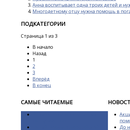
Анна воспитывает одна троих детей и н
Многодетному отцу нужна помощь в пога
ПОДКАТЕГОРИИ
Страница 1 из 3
В начало
Назад
1
2
3
Вперёд
В конец
САМЫЕ
ЧИТАЕМЫЕ
НОВОС
Возможно ли искупить грех
Акци
детоубийства?
пом
Пятый Форум Всероссийской
До н