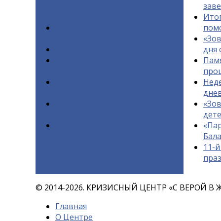
программы «Святость
заве
материнства»
Итог
Итоговый форум активных
пом
граждан «Сообщество»
«Зов
АНО «ЗА ЖИЗНЬ»
дня
Прогулочная коляска для
Памя
многодетной семьи
про
Первый парад колясок в
Неде
Балашове
дне
Здесь верят в возможность
«Зов
измениться
дете
Бесплатная телефонная линия
«Пар
для консультирования
Бал
кризисных беременных и семей
11-й
с детьми в трудной жизненной
праз
ситуации
© 2014-2026. КРИЗИСНЫЙ ЦЕНТР «С ВЕРОЙ В 
Главная
О Центре