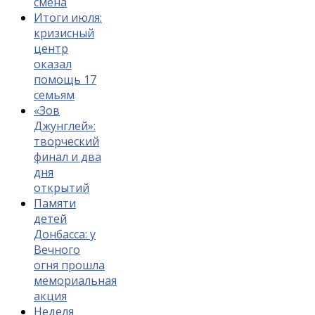
смена
Итоги июля:
кризисный
центр
оказал
помощь 17
семьям
«Зов
Джунглей»:
творческий
финал и два
дня
открытий
Памяти
детей
Донбасса: у
Вечного
огня прошла
мемориальная
акция
Неделя