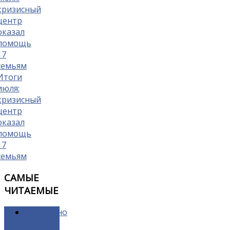
Итоги
июля:
кризисный
центр
оказал
помощь
17
семьям
САМЫЕ
ЧИТАЕМЫЕ
Возможно
ли