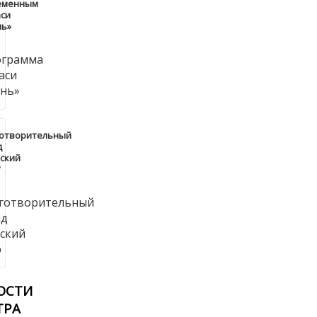
еменным
си
нь»
готворительный
д
ский
"
ОСТИ
ТРА